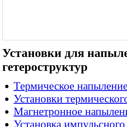
Установки для напыле
гетероструктур
Термическое напылени
Установки термическог
Магнетронное напылен
Установка импульсного