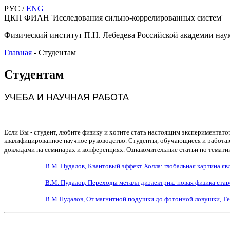
РУС /
ENG
ЦКП ФИАН 'Исследования сильно-коррелированных систем'
Физический институт П.Н. Лебедева Российской академии нау
Главная
-
Студентам
Студентам
УЧЕБА И НАУЧНАЯ РАБОТА
Если Вы - студент, любите физику и хотите стать настоящим экспериментато
квалифицированное научное руководство. Студенты, обучающиеся и работаю
докладами на семинарах и конференциях. Ознакомительные статьи по темати
В.М. Пудалов, Квантовый эффект Холла: глобальная картина явле
В.М. Пудалов, Переходы металл-диэлектрик: новая физика старо
В.М.Пудалов, От магнитной подушки до фотонной ловушки, Т