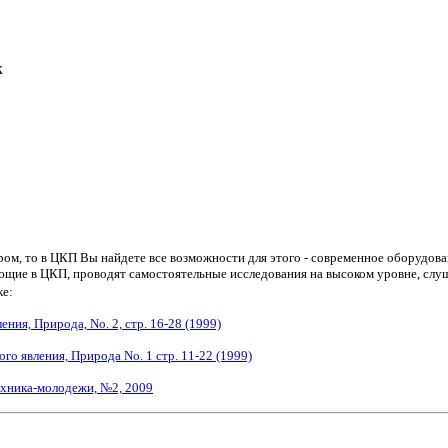
к
ром, то в ЦКП Вы найдете все возможности для этого - современное оборудова
щие в ЦКП, проводят самостоятельные исследования на высоком уровне, слу
ке:
ния, Природа, No. 2, стр. 16-28 (1999)
го явления, Природа No. 1 стр. 11-22 (1999)
ехника-молодежи, №2, 2009