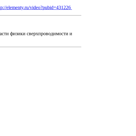
tp://elementy.ru/video?pubid=431226
асти физики сверхпроводимости и