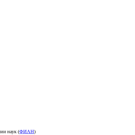
ии наук (
ФИАН
)