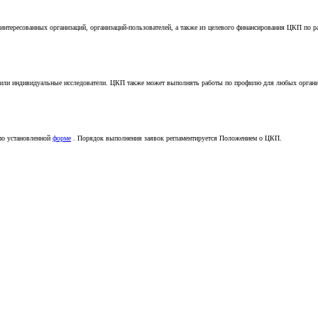
нтересованных организаций, организаций-пользователей, а также из целевого финансирования ЦКП по 
 или индивидуальные исследователи. ЦКП также может выполнять работы по профилю для любых органи
 по установленной
форме
. Порядок выполнения заявок регламентируется Положением о ЦКП.