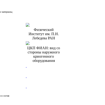
е материалы;
Физический
Институт им. П.Н.
Лебедева РАН
ЦКП ФИАН: вид со
стороны наружного
криогенного
оборудования
 в состав