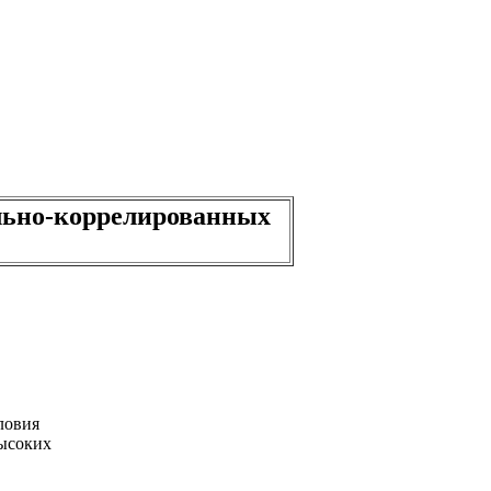
льно-коррелированных
ловия
высоких