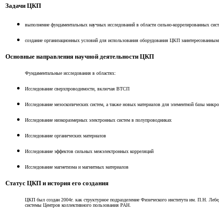
Задачи ЦКП
выполнение фундаментальных научных исследований в области сильно-коррелированных сист
создание организационных условий для использования оборудования ЦКП заинтересованным
Основные направления научной деятельности ЦКП
Фундаментальные исследования в областях:
Исследование сверхпроводимости, включая ВТСП
Исследование мезоскопических систем, а также новых материалов для элементной базы микр
Исследование низкоразмерных электронных систем в полупроводниках
Исследование органических материалов
Исследование эффектов сильных межэлектронных корреляций
Исследование магнетизма и магнитных материалов
Статус ЦКП и история его создания
ЦКП был создан 2004г. как структурное подразделение Физического института им. П.Н. Лебе
системы Центров коллективного пользования РАН.