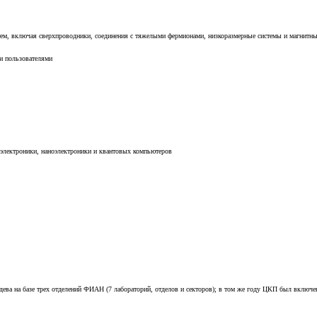
ем, включая сверхпроводники, соединения с тяжелыми фермионами, низкоразмерные системы и магнитны
и пользователями
оэлектроники, наноэлектроники и квантовых компьютеров
дева на базе трех отделений ФИАН (7 лабораторий, отделов и секторов); в том же году ЦКП был включен