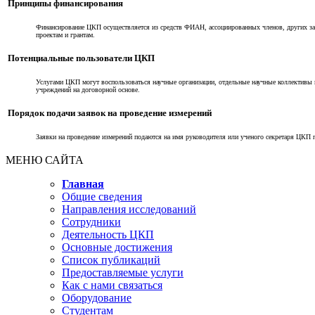
Принципы финансирования
Финансирование ЦКП осуществляется из средств ФИАН, ассоциированных членов, других заи
проектам и грантам.
Потенциальные пользователи ЦКП
Услугами ЦКП могут воспользоваться научные организации, отдельные научные коллективы
учреждений на договорной основе.
Порядок подачи заявок на проведение измерений
Заявки на проведение измерений подаются на имя руководителя или ученого секретаря ЦКП
МЕНЮ САЙТА
Главная
Общие сведения
Направления исследований
Сотрудники
Деятельность ЦКП
Основные достижения
Список публикаций
Предоставляемые услуги
Как с нами связаться
Оборудование
Студентам