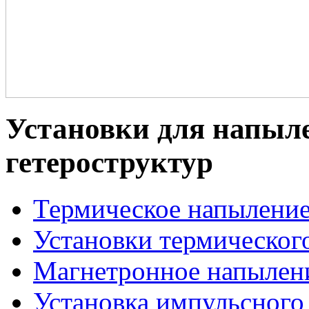
Установки для напыле
гетероструктур
Термическое напылени
Установки термическог
Магнетронное напылен
Установка импульсного