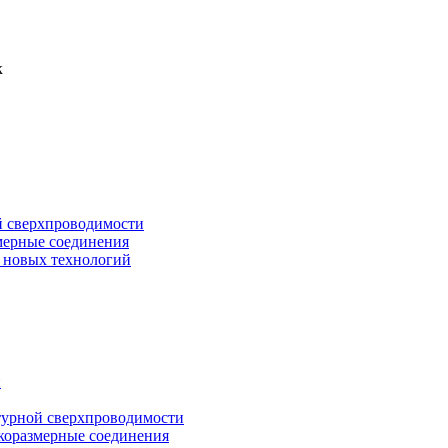
к
й сверхпроводимости
мерные соединения
и новых технологий
й
турной сверхпроводимости
коразмерные соединения