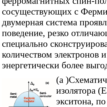
ферромагнитных спин-пол
сосуществующих с Ферми
двумерная система проявл
поведение, резко отличаю
специально сконструиров
количеством электронов и
энергетически более выго
(а )Схемати
изолятора (E
экситона, п