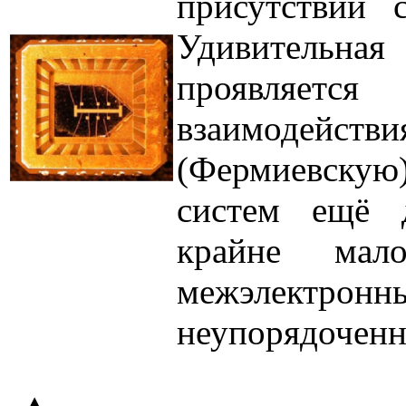
присутствии 
Удивительная
проявляется
взаимодейст
(Фермиевскую)
систем ещё д
крайне мал
межэлектронны
неупорядоченн