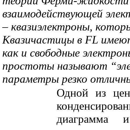
теории Ферми-жидкости (
взаимодействующей элек
– квазиэлектроны, котор
Квазичастицы в FL имеют
как и свободные электрон
простоты называют “элек
параметры резко отличны
Одной из цен
конденсиров
диаграмма и