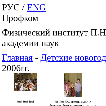
РУС /
ENG
Профком
Физический институт П.Н
академии наук
Главная
-
Детские нового
2006гг.
test test test
test tes tКомментарии к
фотографии комментарии ук