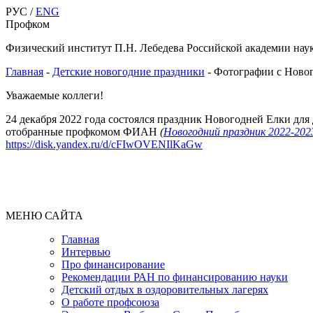
РУС /
ENG
Профком
Физический институт П.Н. Лебедева Российской академии нау
Главная
-
Детские новогодние праздники
-
Фотографии с Новог
Уважаемые коллеги!
24 декабря 2022 года состоялся праздник Новогодней Елки 
отобранные профкомом ФИАН
(
Новогодний праздник 2022-202
https://disk.yandex.ru/d/cFIwOVENIlKaGw
МЕНЮ САЙТА
Главная
Интервью
Про финансирование
Рекомендации РАН по финансированию науки
Детский отдых в оздоровительных лагерях
О работе профсоюза