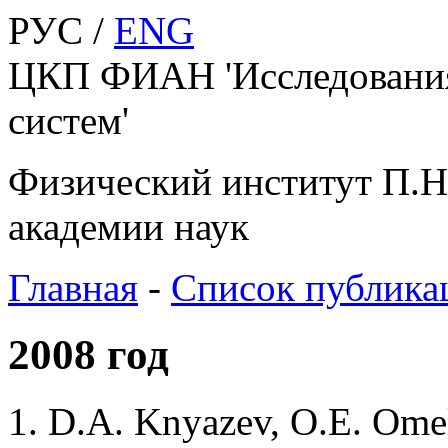
РУС /
ENG
ЦКП ФИАН 'Исследования
систем'
Физический институт П.Н
академии наук
Главная
-
Список публика
2008 год
D.A. Knyazev, O.E. Omel