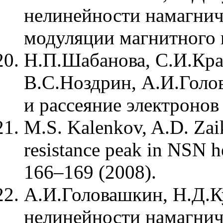
нелинейности намагни
модуляции магнитного п
Н.П.Шабанова, С.И.Кра
В.С.Ноздрин, А.И.Голо
и рассеяние электронов
M.S. Kalenkov, A.D. Zaik
resistance peak in NSN 
166–169 (2008).
А.И.Головашкин, Н.Д.К
нелинейности намагни