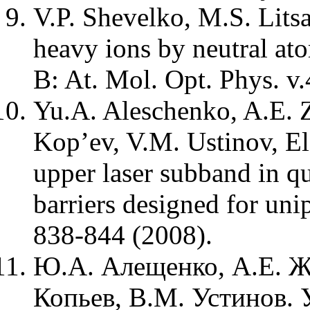
V.P. Shevelko, M.S. Litsa
heavy ions by neutral at
B: At. Mol. Opt. Phys. 
Yu.A. Aleschenko, A.E. Z
Kop’ev, V.M. Ustinov, Ele
upper laser subband in q
barriers designed for uni
838-844 (2008).
Ю.А. Алещенко, А.Е. Жу
Копьев, В.М. Устинов. 