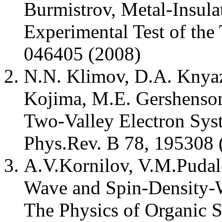
Burmistrov, Metal-Insula
Experimental Test of the
046405 (2008)
N.N. Klimov, D.A. Knyaz
Kojima, M.E. Gershenson,
Two-Valley Electron Syst
Phys.Rev. B 78, 195308 
A.V.Kornilov, V.M.Pudal
Wave and Spin-Density-
The Physics of Organic 