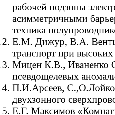
рабочей подзоны электр
асимметричными барьер
техника полупроводников
Е.М. Дижур, В.А. Вент
транспорт при высоких 
Мицен К.В., Иваненко 
псевдощелевых аномали
П.И.Арсеев, С.,О.Лойк
двухзонного сверхпрово
Е.Г. Максимов «Комна