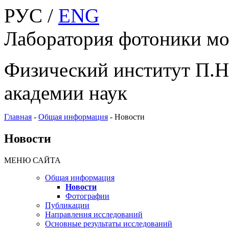
РУС /
ENG
Лаборатория фотоники мо
Физический институт П.Н
академии наук
Главная
-
Общая информация
-
Новости
Новости
МЕНЮ САЙТА
Общая информация
Новости
Фотографии
Публикации
Направления исследований
Основные результаты исследований