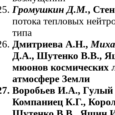
Громушкин Д.М.
, Сте
потока тепловых нейтро
типа
Дмитриева А.Н.,
Миха
Д.А., Шутенко В.В., 
мюонов космических л
атмосфере Земли
Воробьев И.А., Гулый 
Компаниец К.Г., Корол
Шутенко В.В., Яшин И