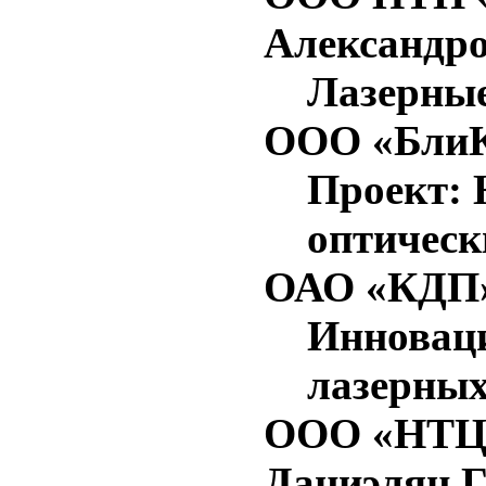
Александр
Лазерные
ООО «БлиК
Проект: 
оптическ
ОАО «КДП»
Инноваци
лазерны
ООО «НТЦ В
Даниэлян Г