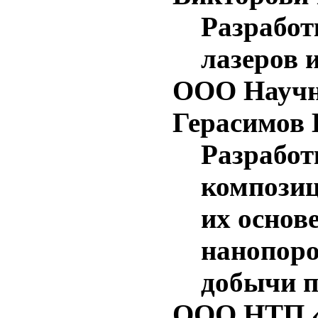
Разработ
лазеров 
ООО Научн
Герасимов
Разработ
композиц
их основ
нанопоро
добычи 
ООО НТП «