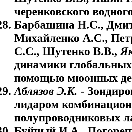
черенковского водног
Барбашина Н.С., Дмит
Михайленко А.С., Пет
С.С., Шутенко В.В.,
Як
динамики глобальных
помощью мюонных де
Аблязов Э.К.
- Зондиро
лидаром комбинационн
полупроводниковых л
Буйный И.А., Погорец