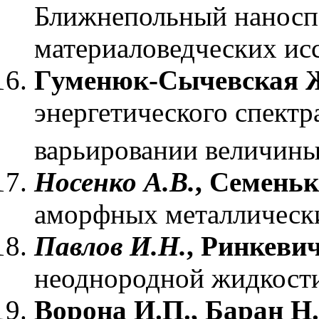
Ближнепольный наносп
материаловедческих ис
Гуменюк-Сычевская 
энергетического спект
варьировании величины
Носенко А.В.
, Семеньк
аморфных металлически
Павлов И.Н.
, Ринкеви
неоднородной жидкости
Ворона И.П., Баран Н