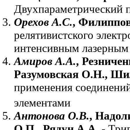
Двухпараметрический 
Орехов А.С.
, Филиппов
релятивистского электр
интенсивным лазерным 
Амиров А.А.
, Резничен
Разумовская О.Н., Ши
применения соединени
элементами
Антонова О.В.
, Надол
О.П., Рядун А.А.
- Три