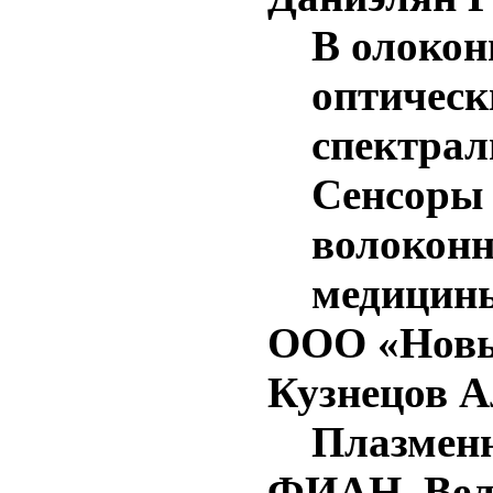
В олокон
оптическ
спектрал
Сенсоры 
волоконн
медицин
ООО «Новые
Кузнецов А
Плазменн
ФИАН, Вел