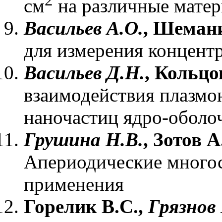
см
на различные мате
Васильев А.О.
, Шемани
для измерения концент
Васильев Д.Н.
, Кольцо
взаимодействия плазмон
наночастиц ядро-оболо
Грушина Н.В.
, Зотов 
Апериодические многос
применения
Горелик B.C.,
Грязнов 