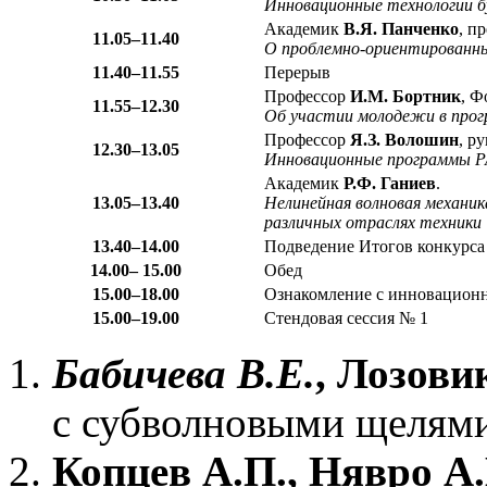
Инновационные технологии б
Академик
В.Я. Панченко
, п
11.05–11.40
О проблемно-ориентирован
11.40–11.55
Перерыв
Профессор
И.М. Бортник
, Ф
11.55–12.30
Об участии молодежи в про
Профессор
Я.З. Волошин
, р
12.30–13.05
Инновационные программы 
Академик
Р.Ф. Ганиев
.
13.05–13.40
Нелинейная волновая механик
различных отраслях техники
13.40–14.00
Подведение Итогов конкурс
14.00– 15.00
Обед
15.00–18.00
Ознакомление с инновацион
15.00–19.00
Стендовая сессия № 1
Бабичева В.Е.
, Лозови
с субволновыми щелям
Копцев А.П., Нявро А.