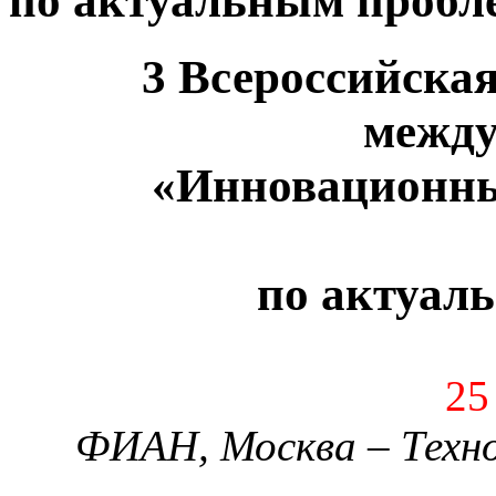
по актуальным пробл
3 Всероссийска
между
«Инновационны
по актуал
25
ФИАН, Москва – Техно