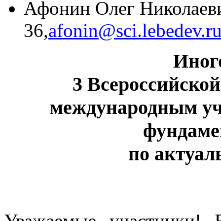
Афонин Олег Николаевич
36,
afonin@sci.lebedev.r
Иног
3 Всероссийско
международным уч
фундаме
по актуа
Уважаемые участники! 