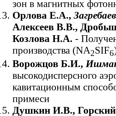
зон в магнитных фотон
Орлова Е.А.,
Загребаев
Алексеев В.В., Дробыш
Козлова Н.А.
- Получен
производства (NA
SIF
2
6
Ворожцов Б.И.,
Ишмат
высокодисперсного аэр
кавитационным способо
примеси
Душкин И.В., Горский