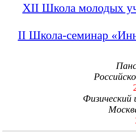
XII Школа молодых у
II Школа-семинар «Ин
Панс
Российско
Физический 
Москва