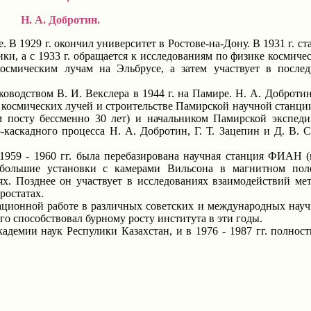
Н. А. Добротин.
В 1929 г. окончил университет в Ростове-на-Дону. В 1931 г. с
ки, а с 1933 г. обращается к исследованиям по физике космичес
осмическим лучам на Эльбрусе, а затем участвует в после
дством В. И. Векслера в 1944 г. на Памире. Н. А. Добротин
космических лучей и строительстве Памирской научной станции 
ом посту бессменно 30 лет) и начальником Памирской экспед
каскадного процесса Н. А. Добротин, Г. Т. Зацепин и Д. В. С
9 - 1960 гг. была перебазирована научная станция ФИАН 
большие установки с камерами Вильсона в магнитном поле
ях. Позднее он участвует в исследованиях взаимодействий м
ростатах.
онной работе в различных советских и международных науч
го способствовал бурному росту института в эти годы.
ии наук Респулики Казахстан, и в 1976 - 1987 гг. полност