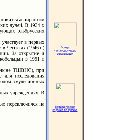
тановится аспирантом
ких лучей. В 1934 г.
дующих эльбрусских
 участвует в первых
в Чегектах (1946 г.)
Фонды
Финансирующие
иции. За открытие и
организации
кобельцын в 1951 г.
(ныне ТШВНС), при
 для исследования
етодом эмульсионных
ных учреждениях. В
ью переключился на
Периодические
издания по физике