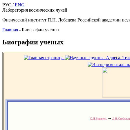
РУС /
ENG
Лаборатория космических лучей
Физический институт П.Н. Лебедева Российской академии нау
Главная
-
Биографии ученых
Биографии ученых
--
С.И.Вавилов.
Д.В.Скобельц