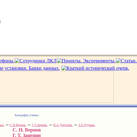
к
Биографии ученых
--
--
--
--
ын.
С.Н.Вернов.
Г.Т.Зацепин.
Н.А.Добротин.
А.Е.Чудаков.
С. Н. Вернов
Г. Т. Зацепин