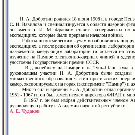
Н. А. Добротин родился 18 июня 1908 г. в городе Пензе. 
С. И. Вавилова и специализируется в области ядерной физи
он вместе с И. М. Франком ставит эксперименты по к
экспедициях, которые были прерваны началом войны.
Работы по космическим лучам возобновились под руково
экспедициях, а после решения об организации лаборатории 
назначается заведующим лаборатории (и остается на эт
изучение на Памире электронно-ядерных ливней и ядерно-
удостоены Государственной премии СССР.
В дальнейшем на Памире и на Тянь-Шане, куда в 195
руководящем участии Н. А. Добротина были созданы 
множественного образования частиц при высоких энерги
камер, экспонируемых на горах (эксперимент "Памир") и аэ
Много сил и времени Н. А. Добротин отдал организаци
1951 - 1967 гг. он был заместителем директора ФИАН и мно
В 1967 г. он был избран действительным членом Академ
руководящую работу в Академии наук этой республики.
А. Е. Чудаков