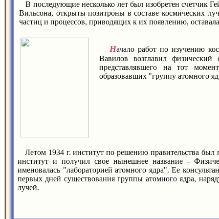
В последующие несколько лет был изобретен счетчик Ге
Вильсона, открыты позитроны в составе космических луч
частиц и процессов, приводящих к их появлению, оставала
Н
ачало работ по изучению к
Вавилов возглавил физический 
представлявшего на тот момен
образовавших "группу атомного ядр
Летом 1934 г. институт по решению правительства был п
институт и получил свое нынешнее название - Физиче
именовалась "лабораторией атомного ядра". Ее консультан
первых дней существования группы атомного ядра, наряд
лучей.