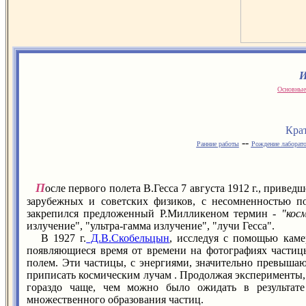
И
Основные
Кра
--
Ранние работы
Рождение лаборат
П
осле первого полета В.Гесса 7 августа 1912 г., приве
зарубежных и советских физиков, с несомненностью п
закрепился предложенный Р.Милликеном термин -
"кос
излучение", "ультра-гамма излучение", "лучи Гесса".
В 1927 г.
Д.В.Скобельцын
, исследуя с помощью кам
появляющиеся время от времени на фотографиях частиц
полем. Эти частицы, с энергиями, значительно превыша
приписать космическим лучам . Продолжая эксперименты,
гораздо чаще, чем можно было ожидать в результат
множественного образования частиц.