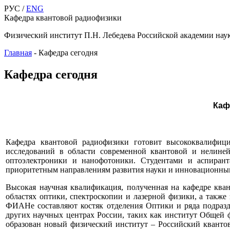
РУС /
ENG
Кафедра квантовой радиофизики
Физический институт П.Н. Лебедева Российской академии нау
Главная
-
Кафедра сегодня
Кафедра сегодня
Каф
Кафедра квантовой радиофизики готовит высококвалифици
исследований в области современной квантовой и нелиней
оптоэлектроники и
нанофотоники
. Студентами и аспиран
приоритетным направлениям развития науки и инновационным
Высокая научная квалификация, полученная на кафедре ква
областях оптики, спектроскопии и лазерной физики, а такж
ФИАНе
составляют костяк отделения Оптики и ряда подраз
других научных центрах России, таких как институт Общей 
образован новый физический институт – Российский кванто