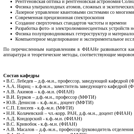
Рентгеновская оптика и рентгеновская астрономия Солн
Физика ультрахолодных атомов, сложных и экзотически
Лазерное управление квантовыми системами со многими
Современная прецизионная спектроскопия
Создание сверхточных стандартов частоты и времени
Разработка фото- и электролюминесцентных устройств н
Физика полупроводниковых гетероструктур и материалов 
Компьютерное моделирование и экспериментальное иссл
По перечисленным направлениям в ФИАНе развиваются как э
аппаратура и теоретические методы, соответствующие мирово
Состав кафедры
• В.С. Лебедев – д.ф.-м.н., профессор, заведующий кафедрой 
• А.А. Нариц – к.ф-м.н., заместитель заведующего кафедрой 
• А.В. Акимов – к.ф.-м.н. (ФИАН)
• В.И. Бурков – д.ф.-м.н., профессор (МФТИ)
• Ю.В. Денисов – к.ф.-м.н., доцент (МФТИ)
• С.П. Елисеев - к.ф.-м.н. (МФТИ)
• Н.Н. Колачевский – чл.-корр. РАН, д.ф.-м.н., доцент (ФИАН)
• А.Д. Кондорский - к.ф.-м.н. (ФИАН)
• В.С. Кривобок - к.ф.-м.н. (ФИАН)
• А.В. Масалов – д.ф.-м.н., профессор (руководитель отделе