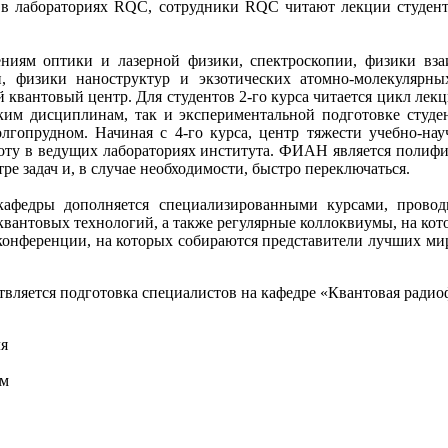
 в лабораториях
RQC
, сотрудники
RQC
читают лекции студе
ниям оптики и лазерной физики, спектроскопии, физики вза
и, физики
наноструктур
и экзотических атомно-молекулярных
й квантовый центр
. Для студентов 2-го курса читается цикл лек
ским дисциплинам, так и экспериментальной подготовке студе
лгопрудном. Начиная с 4-го курса, центр тяжести учебно-н
оту в ведущих лабораториях института. ФИАН является
полифи
ре задач и, в случае необходимости, быстро переключаться.
кафедры дополняется специализированными курсами, пров
вантовых технологий, а также регулярные коллоквиумы, на ко
конференции, на которых собираются представители лучших ми
твляется подготовка специалистов на кафедре «Квантовая радио
ля
ом