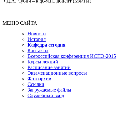
• Д.А. Чубич – к.ф.-м.н., доцент (МФТИ)
МЕНЮ САЙТА
Новости
История
Кафедра сегодня
Контакты
Всероссийская конференция ИСПЭ-2015
Курсы лекций
Расписание занятий
Экзаменационные вопросы
Фотоархив
Ссылки
Загружаемые файлы
Служебный вход