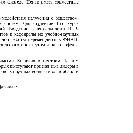
нтам
физтеха
, Центр имеет совместные
имодействия излучения с веществом,
 систем. Для студентов 1-го курса
ций «Введение в специальность». На 3-
нтов в кафедральных учебно-научных
аучной работы перемещается в ФИАН.
зическим
институтом и наша кафедра
одимыми Квантовым центром. К ним
торых выступают признанные лидеры в
ровых научных коллективов в области
физика»: