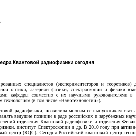
к
едра Квантовой радиофизики сегодня
рованных специалистов (экспериментаторов и теоретиков)
ной оптики, лазерной физики, спектроскопии и физики взаи
тами кафедры совместно с их научными руководителями в
 технологиям (в том числе «
Нанотехнологии
»).
нтовой радиофизики, позволила многим ее выпускникам стат
е занять ведущие позиции в ряде российских и зарубежных на
делений отделения Квантовой радиофизики и отделения Физики
физики, институт Спектроскопии и др.
В 2010 году при активн
вый центр (
RQC
). Сегодня Российский квантовый центр тесно 