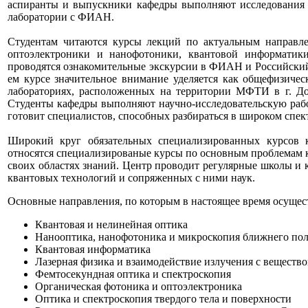
аспиранты и выпускники кафедры выполняют исследования
лаборатории с ФИАН.
Студентам читаются курсы лекций по актуальным направле
оптоэлектроники и
нанофотоники
, квантовой информатик
проводятся ознакомительные экскурсии в ФИАН и
Российски
ем курсе значительное внимание уделяется как общефизиче
лабораториях, расположенных на территории МФТИ в г. До
Студенты кафедры выполняют научно-исследовательскую раб
готовит специалистов, способных разбираться в широком спект
Широкий круг обязательных специализированных курсов 
относятся
специализированые
курсы по основным проблемам к
своих областях знаний. Центр проводит регулярные школы и 
квантовых технологий и сопряженных с ними наук.
Основные направления, по которым в настоящее время осущес
Квантовая и нелинейная оптика
Нанооптика, нанофотоника и микроскопия ближнего по
Квантовая информатика
Лазерная физика и взаимодействие излучения с веществ
Фемтосекундная оптика и спектроскопия
Органическая фотоника и оптоэлектроника
Оптика и спектроскопия твердого тела и поверхности