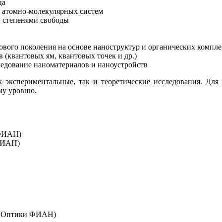
ца
х атомно-молекулярных систем
 степенями свободы
ового поколения на основе наноструктур и органических компле
(квантовых ям, квантовых точек и др.)
едование наноматериалов и наноустройств
кспериментальные, так и теоретические исследования. Для 
му уровню.
(ФИАН)
(ФИАН)
ния Оптики ФИАН)