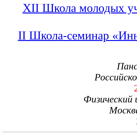
XII Школа молодых у
II Школа-семинар «Ин
Панс
Российско
Физический 
Москва