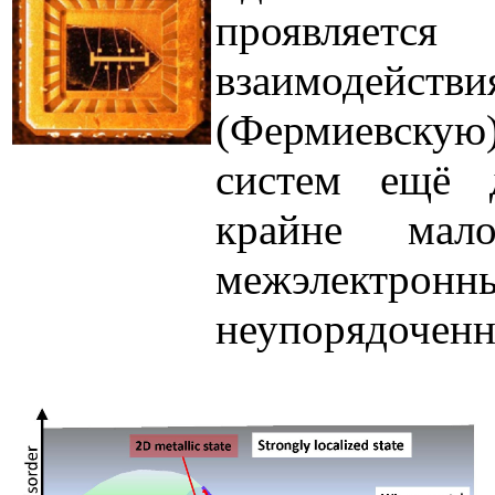
проявляется
взаимодейст
(Фермиевскую)
систем ещё д
крайне мал
межэлектронны
неупорядоченн