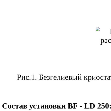
Рис.1. Безгелиевый криост
Состав установки
BF
-
LD
250