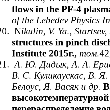
flows in the PF-4 plasm
of the Lebedev Physics In
N
ikulin, V. Ya., Startsev
structures in pinch disc
Institute 2015г.,
том
.
42
А. Ю. Дидык, А. А. Ери
В. С. Куликаускас, В. Я.
Белоус, Я. Васяк и др.
В
высокотемпературной 
перераспределение вод