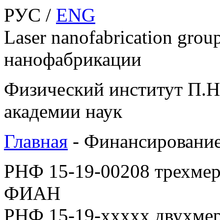
РУС /
ENG
Laser nanofabrication gro
нанофабрикации
Физический институт П.Н
академии наук
Главная
-
Финансировани
РНФ
15-19-00208
трехмер
ФИАН
РНФ 15-19-ххххх двухмер