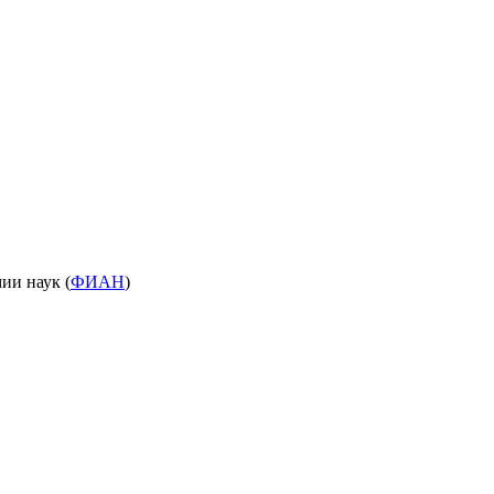
ии наук (
ФИАН
)