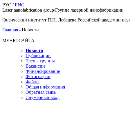
РУС /
ENG
Laser nanofabrication group/Группа лазерной нанофабрикации
Физический институт П.Н. Лебедева Российской академии нау
Главная
-
Новости
МЕНЮ САЙТА
Новости
Публикации
Члены группы
Вакансии
Финансирование
Фотографии
Файлы
Общая информация
Обратная связь
Служебный вход