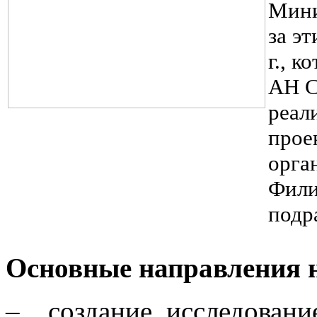
Мини
за э
г., 
АН С
реал
прое
орга
Фили
подр
Основные направления
‒ создание, исследование