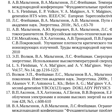
А.В.Мальгинов, В.А.Мальгинов, Л.С.Флейшман. Темпера
международной конференции "Фундаментальные проблемы
L. S. Fleishman, E. P. Volkov, V. A. Malginov, A. V. Malginov,
generation HTS wires. IEEE/CSC European Superconductivi
Л.С. Флейшман, В.А. Мальгинов, А.В. Мальгинов. Пути
академии наук. Энергетика. 2010г., №5, с.63-70
А.В. Мальгинов, А.Ю. Кунцевич, В.А. Мальгинов, Л.С.
токоограничителя. Всероссийская научно-техническая ко
Г.Н.Михайлова, Л.Х.Антонова, А.В.Троицкий, П.В.Горшк
С.В.Покровский. Улучшение плотности критического то
ионизирующих излучений. Труды международной научно-
2010
Э.П. Волков, В.А. Мальгинов, Л.С. Флейшман. Сверхпр
энергетике. Использование высокотемпературной сверхпро
L. S. Fleishman, V. A. Mal’ginov, and A. V. Mal’ginov. Ways
Vol.57, No.14, pp.1216-1221
Волков Э.П., Флейшман Л.С., Мальгинов В.А., Мальгин
поколения. Известия академии наук. Энергетика. 2009г., 
Aksenov V. P.; Antonova L. Kh.; Belov A. G.; Mal’ginov V.A., et
second-generation YBCO(123) tapes DOKLADY PHYSICS Vo
В.П.Аксенов, Л.Х.Антонова, А.Г.Белов, В.В.Воронов, Е
облучения электронами и ионами высоких энергий на из
том 428, №5, с.608-610
В.А.Мальгинов, А.В.Мальгинов, Л.С.Флейшман. Ограниче
международной конференции "Фундаментальные проблемы