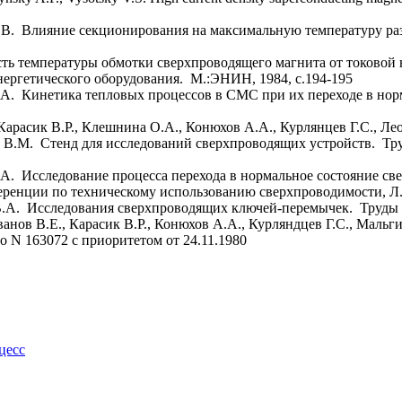
В.В. Влияние секционирования на максимальную температуру ра
ть температуры обмотки сверхпроводящего магнита от токовой 
нергетического оборудования. М.:ЭНИН, 1984, с.194-195
А.А. Кинетика тепловых процессов в СМС при их переходе в н
 Карасик В.Р., Клешнина О.А., Конюхов А.А., Курлянцев Г.С., Л
ко В.М. Стенд для исследований сверхпроводящих устройств. Т
.А. Исследование процесса перехода в нормальное состояние с
ренции по техническому использованию сверхпроводимости, Л.:Л
В.А. Исследования сверхпроводящих ключей-перемычек. Труды ФИ
ванов В.Е., Карасик В.Р., Конюхов А.А., Курляндцев Г.С., Маль
о N 163072 с приоритетом от 24.11.1980
цесс