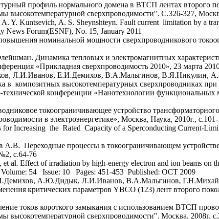
турный профиль нормального домена в ВТСП лентах второго по
 высокотемпературной сверхпроводимости". С.326-327, Москв
 A. Y. Kuntsevich, A. S. Sheynshteyn. Fault current limitation by a t
ty News Forum(ESNF), No. 15, January 2011
 повышения номинальной мощности сверхпроводникового токоо
 Флейшман. Динамика тепловых и электромагнитных характерис
нференция «Прикладная сверхпроводимость 2010», 23 марта 2010
ов, Л.И.Иванов, Е.И.Демихов, В.А.Мальгинов, В.Я.Никулин, А
ка в композитных высокотемпературных сверхпроводниках при 
технической конференции «Нанотехнологии функциональных ма
оводниковое токоограничивающее устройство трансформаторног
водимости в электроэнергетике», Москва, Наука, 2010г., с.101-
 for Increasing the Rated Capacity of a Sperconducting Current-Lim
ов А.В. Переходные процессы в токоограничивающем устройств
№2, с.64-76
 al. Effect of irradiation by high-energy electron and ion beams on the 
lume: 54 Issue: 10 Pages: 451-453 Published: OCT 2009
.И.Демихов, А.Ю.Дидык, Л.И.Иванов, В.А.Мальгинов, Г.Н.Миха
менения критических параметров YBCO (123) лент второго покол
ние токов короткого замыкания с использованием ВТСП провод
 высокотемпературной сверхпроводимости". Москва, 2008г. с.