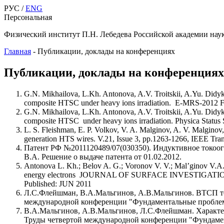
РУС /
ENG
Персональная
Физический институт П.Н. Лебедева Российской академии нау
Главная
-
Публикации, доклады на конференциях
Публикации, доклады на конференциях
G.N. Mikhailova, L.Kh. Antonova, A.V. Troitskii, A.Yu. Didyk,
composite HTSC under heavy ions irradiation. E-MRS-2012 
G.N. Mikhailova, L.Kh. Antonova, A.V. Troitskii, A.Yu. Didyk,
composite HTSC under heavy ions irradiation. Physica Status 
L. S. Fleishman, E. P. Volkov, V. A. Malginov, A. V. Malginov,
generation HTS wires. V.21, Issue 3, pp.1263-1266, IEEE Tran
Патент РФ №2011120489/07(030350). Индуктивное токоог
В.А. Решение о выдаче патента от 01.02.2012.
Antonova L. Kh.; Belov A. G.; Voronov V. V.; Mal’ginov V.A., 
energy electrons JOURNAL OF SURFACE INVESTIGATI
Published: JUN 2011
Л.С.Флейшман, В.А.Мальгинов, А.В.Мальгинов. ВТСП то
международной конференции "Фундаментальные проблемы
В.А.Мальгинов, А.В.Мальгинов, Л.С.Флейшман. Характер
Труды четвертой международной конференции "Фундамен