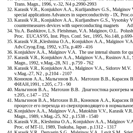
Trans. Magn., 1996, v.-32, N4 p.2990-2993
Karasik V.R., Konjukhov A.A., Kurlijandtsev G.S., Malginov 
special applications Advances in superconductivity - IX, Proc
Karasik V.R., Konjukhov A.A., Kurljandtsev G.S., Vysotsky V.
countermeasures devices with superconducting magnets Ad
Yu.A. Bashkirov, L.S. Fleishman, V.A. Malginov, O.L. Polush
Proc. EUCAS'95, Inst. Phys. Conf. Ser., 1995, No.148, p.699
Karasik V.R.,Kleshnina O.A., Konjukhov A.A., Malginov V.A.,
Adv.Cryog.Eng, 1992, v.37a, p.409 - 416
Konjukhov A.A., Malginov V.A. The use intenal shunts for qu
Karasik V.R., Konjukhov A.A., Malginov V.A., Rusinov A.I., Si
Magn., 1992, v.Mag.-28, N1 , p.759 - 762
Karasik V.R., Konjukhov A.A., Malginov V.A., Sidorov M.V. D
v.Mag.-27, N2 , p.2104 - 2107
Конюхов А.А., Мальгинов В.А. Матохин В.В., Карасик 
ФИАН,1991, т.205, с.73 - 90
Мальгинов В.А., Матохин В.В. Диагностика разогрева м
т.205, с.147 – 152
Мальгинов В.А., Матохин В.В., Конюхов А.А., Карасик 
процессе его перехода из сверхпроводящего в нормальное
Konjukhov A.A., Malginov V.A., Matokhin V.V., Karasik V.R. Q
Magn., 1989, v.Mag.-25, N2 , p.1538 - 1540
Karasik V.R., Kleshnina O.A., Konjukhov A.A., Malginov V.A.
Proc. of MT-11, 1989, Tsukuba, Japan , p.1312 - 1317
Karasik V.R., Deryagin S.G., Malginov V.A., Levit S.M., Srjet