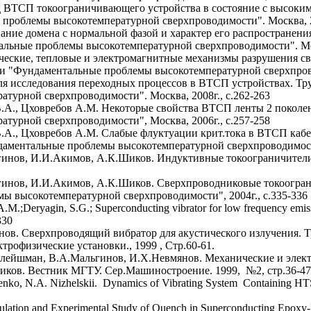
 ВТСП токоограничивающего устройства в состояние с высоки
проблемы высокотемпературной сверхпроводимости". Москва, 20
ние домена с нормальной фазой и характер его распространени
ьные проблемы высокотемпературной сверхпроводимости". Моск
еские, тепловые и электромагнитные механизмы разрушения с
и "Фундаментальные проблемы высокотемпературной сверхпровод
ля исследования переходных процессов в ВТСП устройствах. Тр
урной сверхпроводимости". Москва, 2008г., с.262-263
 В.А., Цховребов А.М. Некоторые свойства ВТСП ленты 2 поко
урной сверхпроводимости", Москва, 2006г., с.257-258
В.А., Цховребов А.М. Слабые флуктуации крит.тока в ВТСП кабел
аментальные проблемы высокотемпературной сверхпроводимост
гинов, И.И.Акимов, А.К.Шиков. Индуктивные токоограничител
инов, И.И.Акимов, А.К.Шиков. Сверхпроводниковые токоограни
 высокотемпературной сверхпроводимости", 2004г., с.335-336
.M.;Deryagin, S.G.; Superconducting vibrator for low frequency emis
330
нов. Сверхпроводящий вибратор для акустического излучения. 
рофизические установки., 1999 , Стр.60-61.
лейшман, В.А.Мальгинов, И.Х.Невмянов. Механические и элек
иков. Вестник МГТУ. Сер.Машиностроение. 1999, №2, стр.36-47
henko, N.A. Nizhelskii. Dynamics of Vibrating System Containing HT
lation and Experimental Study of Quench in Superconducting Epoxy-