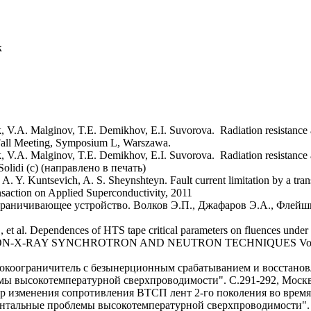
к
 V.A. Malginov, T.E. Demikhov, E.I. Suvorova. Radiation resistance a
Fall Meeting, Symposium L, Warszawa.
 V.A. Malginov, T.E. Demikhov, E.I. Suvorova. Radiation resistance a
Solidi (c) (направлено в печать)
 A. Y. Kuntsevich, A. S. Sheynshteyn. Fault current limitation by a tr
saction on Applied Superconductivity, 2011
раничивающее устройство. Волков Э.П., Джафаров Э.А., Флейш
et al. Dependences of HTS tape critical parameters on fluences under 
ON-X-RAY SYNCHROTRON AND NEUTRON TECHNIQUES Volume: 
коограничитель с безынерционным срабатыванием и восстанов
 высокотемпературной сверхпроводимости". С.291-292, Москв
 изменения сопротивления ВТСП лент 2-го поколения во время 
тальные проблемы высокотемпературной сверхпроводимости". С