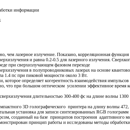
работки информации
к
но, чем лазерное излучение. Показано, корреляционная функция
верхизлучения и равна 0.2-0.5 для лазерного излучения. Сверхко
реде при сверхизлучающем фазовом переходе
ерхизлучения в полупроводниковых лазерах на основе квантов
а 1.4 пс при пиковой мощности около 3 Вт.
, которое определяет когерентность взаимодействия импульсов и
но, что при большом оптическом усилении эффективное время к
верхизлучения длительностью 300-400 фс на длине волны 1300
омпактного 3D голографического принтера на длину волны 472,
альная установка для записи синтезированных RGB голограмм 
рсом, созданный на базе принципов построения адаптивного 
емонстрирован принцип работы и исследованы методы обработки