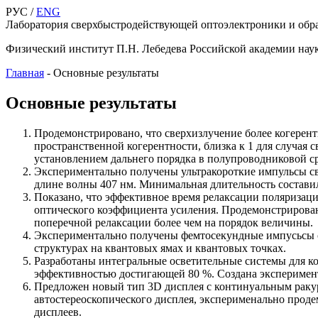
РУС /
ENG
Лаборатория сверхбыстродействующей оптоэлектроники и об
Физический институт П.Н. Лебедева Российской академии нау
Главная
-
Основные результаты
Основные результаты
Продемонстрировано, что сверхизлучение более когерент
пространственной когерентности, близка к 1 для случая с
установлением дальнего порядка в полупроводниковой с
Экспериментально получены ультракороткие импульсы св
длине волны 407 нм. Минимальная длительность составил
Показано, что эффективное время релаксации поляризации
оптического коэффициента усиления. Продемонстрирова
поперечной релаксации более чем на порядок величины.
Экспериментально получены фемтосекундные импусьсы с
структурах на квантовых ямах и квантовых точках.
Разработаны интегральные осветительные системы для к
эффективностью достигающей 80 %. Создана эксперимент
Предложен новый тип 3D дисплея с континуальным раку
автостереоскопического дисплея, эксперименально прод
дисплеев.