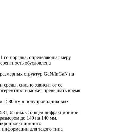
 1-го порядка, определяющая меру
герентность обусловлена
оразмерных структур GaN/InGaN на
 среды, сильно зависит от ее
огерентности может превышать время
 и 1580 нм в полупроводниковых
 531, 655нм. С общей дифракционной
размером до 140 на 140 мм.
микропроекционного
 информации для такого типа