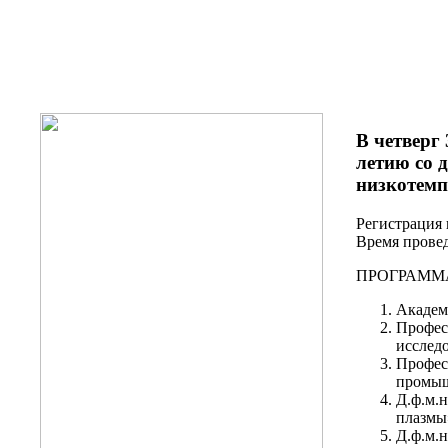
В четверг
летию со 
низкотем
Регистрация 
Время проведе
ПРОГРАММ
Академ
Профес
исследо
Професс
промышл
Д.ф.м.
плазмы
Д.ф.м.