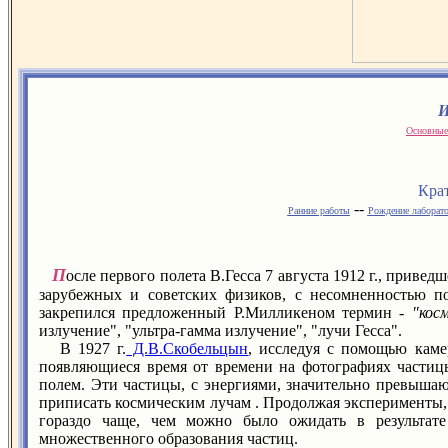
И
Основные
Кра
--
Ранние работы
Рождение лаборат
П
осле первого полета В.Гесса 7 августа 1912 г., приве
зарубежных и советских физиков, с несомненностью п
закрепился предложенный Р.Милликеном термин -
"кос
излучение", "ультра-гамма излучение", "лучи Гесса".
В 1927 г.
Д.В.Скобельцын
, исследуя с помощью кам
появляющиеся время от времени на фотографиях частиц
полем. Эти частицы, с энергиями, значительно превыша
приписать космическим лучам . Продолжая эксперименты,
гораздо чаще, чем можно было ожидать в результат
множественного образования частиц.