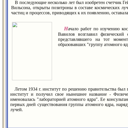
В последующие несколько лет был изобретен счетчик Ге
Вильсона, открыты позитроны в составе космических луч
частиц и процессов, приводящих к их появлению, оставала
Н
ачало работ по изучению к
Вавилов возглавил физический 
представлявшего на тот момен
образовавших "группу атомного ядр
Летом 1934 г. институт по решению правительства был п
институт и получил свое нынешнее название - Физиче
именовалась "лабораторией атомного ядра". Ее консультан
первых дней существования группы атомного ядра, наряд
лучей.