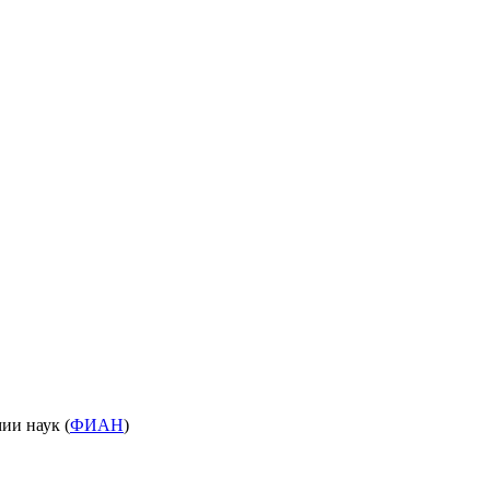
ии наук (
ФИАН
)