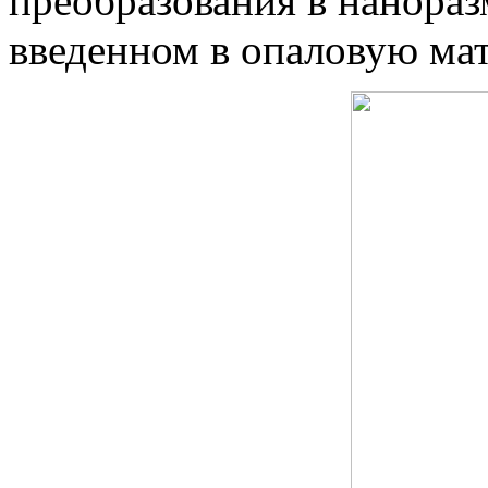
преобразования в нанораз
введенном в опаловую ма