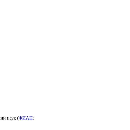
ии наук (
ФИАН
)