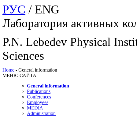
РУС
/ ENG
Лаборатория активных ко
P.N. Lebedev Physical Insti
Sciences
Home
-
General information
МЕНЮ САЙТА
General information
Publications
Conferences
Employees
MEDIA
Administration