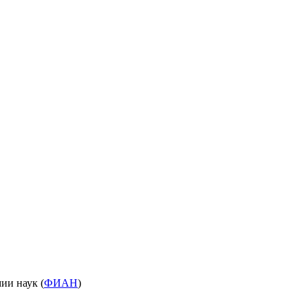
ии наук (
ФИАН
)