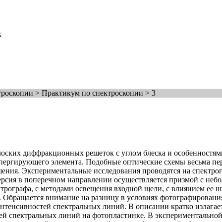
к
роскопии > Практикум по спектроскопии > 3
лоских диффракционных решеток с углом блеска и особенностям
пергирующего элемента. Подобные оптические схемы весьма пе
ения. Экспериментальные исследования проводятся на спектро
сперсия в поперечном направлении осуществляется призмой с н
ктрографа, с методами освещения входной щели, с влиянием ее ш
бращается внимание на разницу в условиях фотографирования 
интенсивностей спектральных линий. В описании кратко излагае
ей спектральных линий на фотопластинке. В экспериментальной