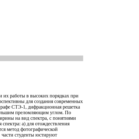
и их работы в высоких порядках при
рспективны для создания современных
графе СТЭ-1, дифракционная решетка
ебольшим преломляющим углом. По
ирины на вид спектра, с понятиями
спектра: а) для отождествления
тся метод фотографической
 части студенты юстируют