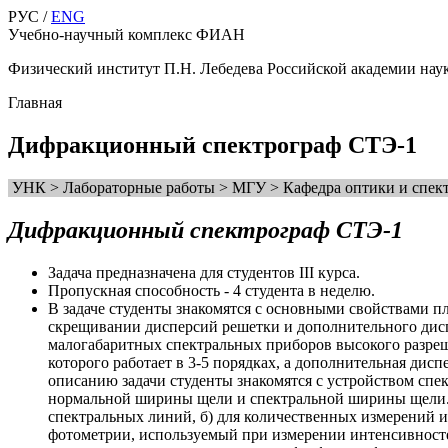
РУС /
ENG
Учебно-научный комплекс ФИАН
Физический институт П.Н. Лебедева Российской академии нау
Главная
Дифракционный спектрограф СТЭ-1
УНК > Лабораторные работы > МГУ > Кафедра оптики и спект
Дифракционный спектрограф СТЭ-1
Задача предназначена для студентов III курса.
Пропускная способность - 4 студента в неделю.
В задаче студенты знакомятся с основными свойствами п
скрещивании дисперсий решетки и дополнительного дис
малогабаритных спектральных приборов высокого разреш
которого работает в 3-5 порядках, а дополнительная ди
описанию задачи студенты знакомятся с устройством спе
нормальной ширины щели и спектральной ширины щели. О
спектральных линий, б) для количественных измерений 
фотометрии, используемый при измерении интенсивност