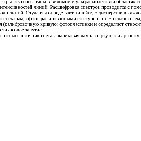
ектры ртутной лампы в видимой и ультрафиолетовой областях сп
интенсивностей линий. Расшифровка спектров проводится с по
олн линий. Студенты определяют линейную дисперсию в каждом
о спектрам, сфотографированными со ступенчатым ослабителем, 
я (калибровочную кривую) фотопластинки и определяют относи
стичасовое занятие.
тотный источник света - шариковая лампа со ртутью и аргоном 