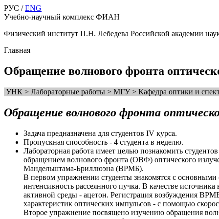
РУС /
ENG
Учебно-научный комплекс ФИАН
Физический институт П.Н. Лебедева Российской академии нау
Главная
Обращение волнового фронта оптическ
УНК > Лабораторные работы > МГУ > Кафедра оптики и спект
Обращение волнового фронта оптическо
Задача предназначена для студентов IV курса.
Пропускная способность - 4 студента в неделю.
Лабораторная работа имеет целью познакомить студентов
обращением волнового фронта (ОВФ) оптического излуч
Мандельштама-Бриллюэна (ВРМБ).
В первом упражнении студенты знакомятся с основными 
интенсивность рассеянного пучка. В качестве источника
активной среды - ацетон. Регистрация возбуждения ВРМ
характеристик оптических импульсов - с помощью скор
Второе упражнение посвящено изучению обращения волн