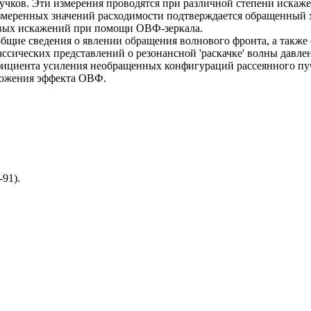
пучков. Эти измерения проводятся при различной степени искаж
меренных значений расходимости подтверждается обращенный х
овых искажений при помощи ОВФ-зеркала.
бщие сведения о явлении обращения волнового фронта, а также
ссических представлений о резонансной 'раскачке' волны давле
фициента усиления необращенных конфигураций рассеянного пу
ожения эффекта ОВФ.
-91).