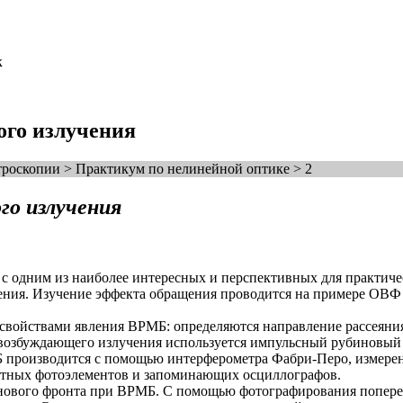
к
ого излучения
роскопии > Практикум по нелинейной оптике > 2
го излучения
 с одним из наиболее интересных и перспективных для практич
ения. Изучение эффекта обращения проводится на примере ОВ
свойствами явления ВРМБ: определяются направление рассеяния,
 возбуждающего излучения используется импульсный рубиновый л
Б производится с помощью интерферометра Фабри-Перо, измере
остных фотоэлементов и запоминающих осциллографов.
ового фронта при ВРМБ. С помощью фотографирования попереч