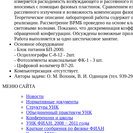
измеряется расходимость возбуждающего и рассеянного 
вносимых с помощью фазовых пластинок. Сравнением из
рассеянного излучения и возможность компенсации фаз
Теоретическое описание лабораторной работы содержит о
реализации. Рассмотрение ВРМБ проведено на основе кла
световыми волнами. Показано, что дискриминация коэф
обращенной конфигурации. Обсуждены возможные прил
Работа выполняется за одно шестичасовое занятие.
Основное оборудование
- Блок питания БП-2000.
- Осциллографы С-8-12 - 2шт.
- Фотоэлементы коаксиальные ФК-1 - 3 шт.
- Цифровой вольтметр В7-20.
Компьютеризация -отсутствует.
Авторы задачи: О. М. Вохник, В. И. Одинцов (тел. 939-29
МЕНЮ САЙТА
Новости
Нормативные документы
Структура УНК
Объединенный практикум УНК
Конференции и школы
УНК ФИАН. 2008 − 2011 годы
Краткие сообщения по физике ФИАН