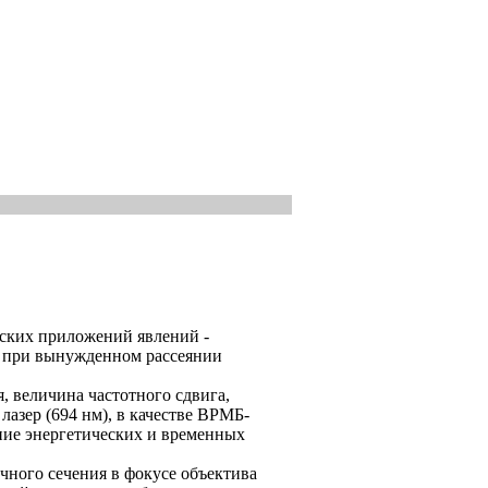
еских приложений явлений -
Ф при вынужденном рассеянии
 величина частотного сдвига,
азер (694 нм), в качестве ВРМБ-
ние энергетических и временных
ного сечения в фокусе объектива