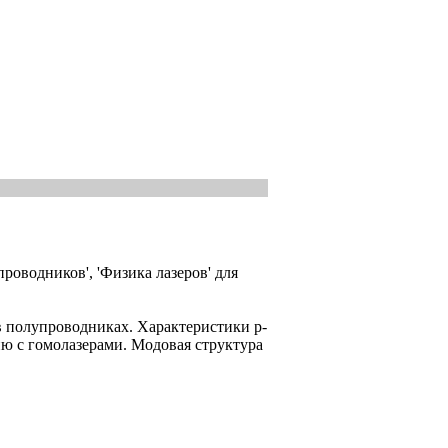
роводников', 'Физика лазеров' для
 полупроводниках. Характеристики р-
ию с гомолазерами. Модовая структура