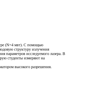
уре (N=4 мвт). С помощью
модовую структуру излучения
ния параметров исследуемого лазера. В
орую студенты измеряют на
матором высокого разрешения.