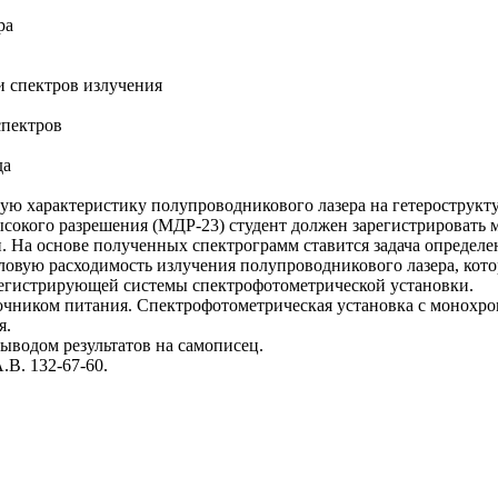
ра
и спектров излучения
спектров
да
ную характеристику полупроводникового лазера на гетерострукт
сокого разрешения (МДР-23) студент должен зарегистрировать 
. На основе полученных спектрограмм ставится задача определе
угловую расходимость излучения полупроводникового лазера, кот
регистрирующей системы спектрофотометрической установки.
чником питания. Спектрофотометрическая установка с монохро
я.
ыводом результатов на самописец.
.В. 132-67-60.