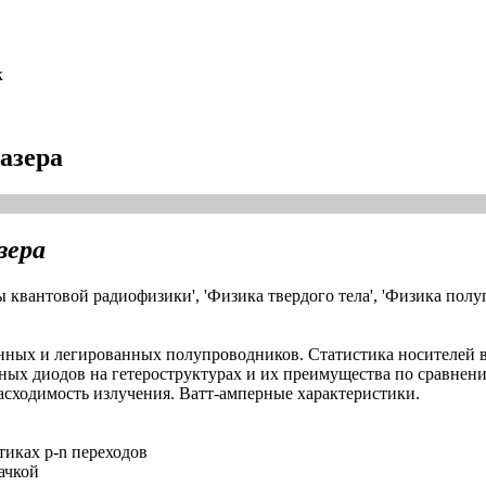
к
азера
зера
вантовой радиофизики', 'Физика твердого тела', 'Физика полуп
нных и легированных полупроводников. Статистика носителей в
ерных диодов на гетероструктурах и их преимущества по сравнен
расходимость излучения. Ватт-амперные характеристики.
тиках р-n переходов
ачкой