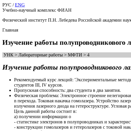
РУС /
ENG
Учебно-научный комплекс ФИАН
Физический институт П.Н. Лебедева Российской академии нау
Главная
Изучение работы полупроводникового л
УНК > Лабораторные работы > МФТИ > 4
Изучение работы полупроводникового ла
Рекомендуемый курс лекций: 'Экспериментальные методы к
студентов III, IV курсов.
Пропускная способность: два студента в два занятия.
Физическая проблема: Электронное строение нелегирова
n перехода. Токовая накачка гомолазера. Устройство лаз
излучения лазерного диода на гетероструктуре. Угловая 
Цель данной работы состоит в:
а) получении информации о
- статистике электронов в полупроводниках и характерис
- конструкции гомолазеров и гетеролазеров с токовой нак