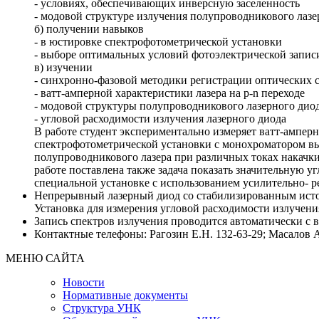
- условиях, обеспечивающих инверсную заселенность
- модовой структуре излучения полупроводникового лазе
б) получении навыков
- в юстировке спектрофотометрической установки
- выборе оптимальных условий фотоэлектрической запис
в) изучении
- синхронно-фазовой методики регистрации оптических 
- ватт-амперной характеристики лазера на р-n переходе
- модовой структуры полупроводникового лазерного дио
- угловой расходимости излучения лазерного диода
В работе студент экспериментально измеряет ватт-ампер
спектрофотометрической установки с монохроматором вы
полупроводникового лазера при различных токах накачки
работе поставлена также задача показать значительную 
специальной установке с использованием усилительно- 
Непрерывный лазерный диод со стабилизированным исто
Установка для измерения угловой расходимости излучени
Запись спектров излучения проводится автоматически с в
Контактные телефоны: Рагозин Е.Н. 132-63-29; Масалов А
МЕНЮ САЙТА
Новости
Нормативные документы
Структура УНК