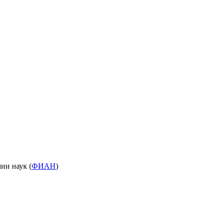
ии наук (
ФИАН
)