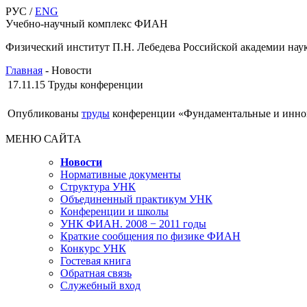
РУС /
ENG
Учебно-научный комплекс ФИАН
Физический институт П.Н. Лебедева Российской академии нау
Главная
-
Новости
17.11.15
Труды конференции
Опубликованы
труды
конференции «Фундаментальные и иннов
МЕНЮ САЙТА
Новости
Нормативные документы
Структура УНК
Объединенный практикум УНК
Конференции и школы
УНК ФИАН. 2008 − 2011 годы
Краткие сообщения по физике ФИАН
Конкурс УНК
Гостевая книга
Обратная связь
Cлужебный вход