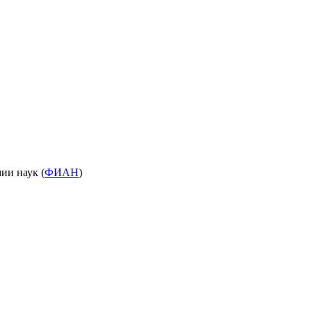
ии наук (
ФИАН
)