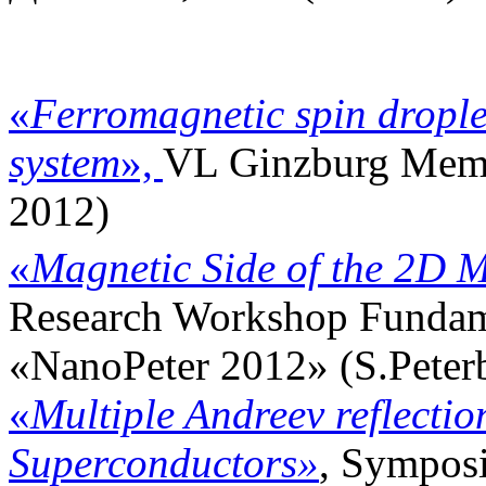
«
Ferromagnetic spin droplet
system
»,
VL Ginzburg Memo
2012)
«
Magnetic Side of the 2D M
Research Workshop Fundame
«NanoPeter 2012» (S.Peterb
«
Multiple Andreev reflectio
Superconductors»
, Sympos