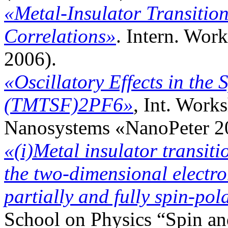
«Metal-Insulator Transition
Correlations»
. Intern. Wor
2006).
«Oscillatory Effects in the
(TMTSF)2PF6»
, Int. Work
Nanosystems «NanoPeter 20
«(i)Metal insulator transit
the two-dimensional electro
partially and fully spin-po
School on Physics “Spin a