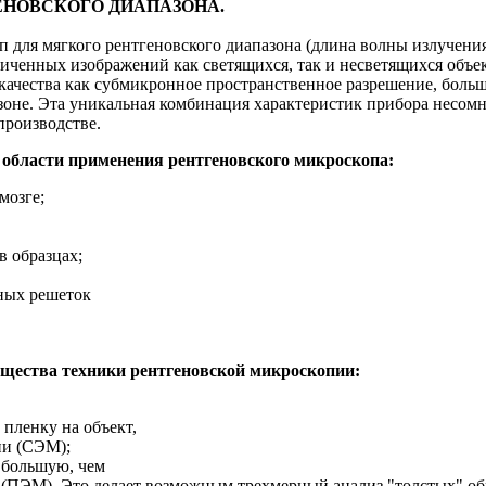
ЕНОВСКОГО ДИАПАЗОНА.
п для мягкого рентгеновского диапазона (длина волны
излучения
личенных изображений как светящихся, так и несветящихся объ
е качества как субмикронное пространственное разрешение, боль
азоне. Эта уникальная комбинация характеристик прибора несом
производстве.
области применения рентгеновского микроскопа:
мозге;
в образцах;
ных решеток
щества техники рентгеновской микроскопии:
пленку на объект,
ии (СЭМ);
 большую, чем
(ПЭМ). Это делает возможным трехмерный анализ "толстых" обр