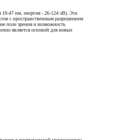
 10-47 нм,
энергия - 26-124 эВ).
Эта
ектов с пространственным разрешением
шое поле зрения и возможность
ненно является основой для новых
азцов в рентгеновской микроскопии;