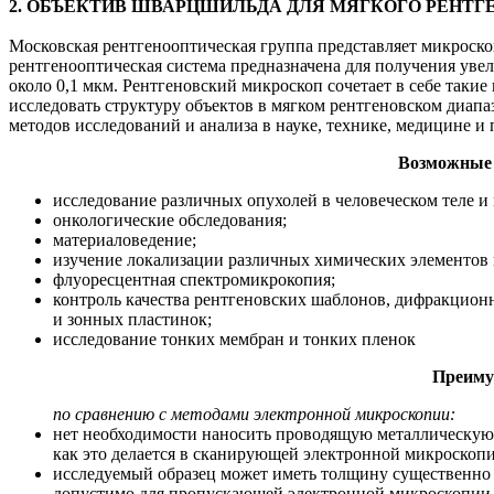
2. ОБЪЕКТИВ ШВАРЦШИЛЬДА ДЛЯ МЯГКОГО РЕНТГ
Московская рентгенооптическая группа представляет микроско
рентгенооптическая система предназначена для получения уве
около 0,1 мкм. Рентгеновский микроскоп сочетает в себе таки
исследовать структуру объектов в мягком рентгеновском диап
методов исследований и анализа в науке, технике, медицине и 
Возможные 
исследование различных опухолей в человеческом теле и 
онкологические обследования;
материаловедение;
изучение локализации различных химических элементов 
флуоресцентная спектромикрокопия;
контроль качества рентгеновских шаблонов, дифракцион
и зонных пластинок;
исследование тонких мембран и тонких пленок
Преиму
по сравнению с методами электронной микроскопии:
нет необходимости наносить проводящую металлическую 
как это делается в сканирующей электронной микроскоп
исследуемый образец может иметь толщину существенно
допустимо для пропускающей электронной микроскопии 