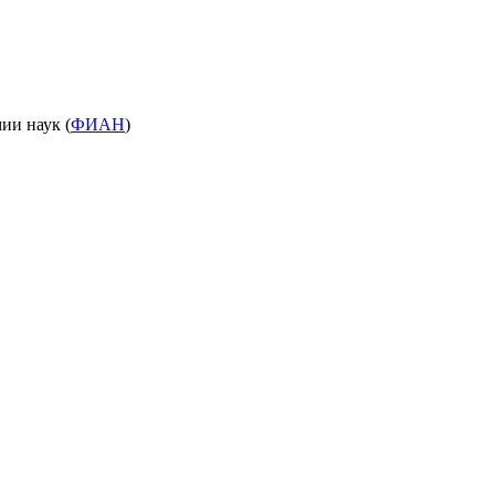
ии наук (
ФИАН
)