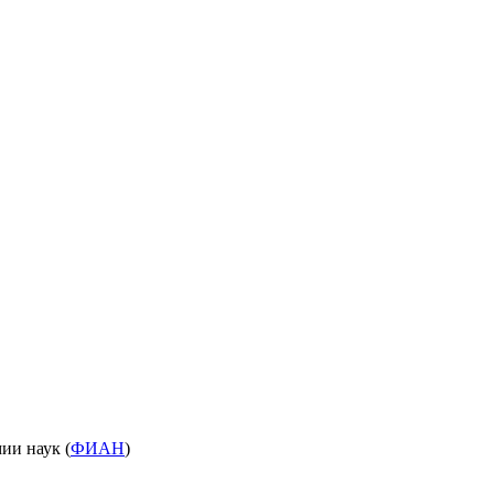
ии наук (
ФИАН
)