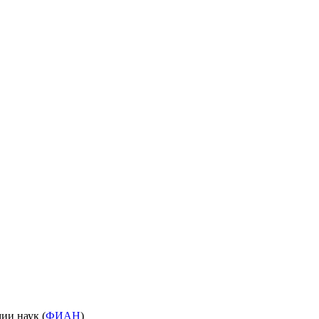
ии наук (
ФИАН
)