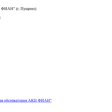
Ц ФИАН" (г. Пущино)
к
кая обсерватория АКЦ ФИАН"