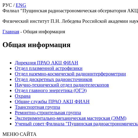
РУС /
ENG
Филиал "Пущинская радиоастрономическая обсерватория АК
Физический институт П.Н. Лебедева Российской академии нау
Главная
-
Общая информация
Общая информация
Дирекция ПРАО АКЦ ФИАН
Отдел плазменной астрофизики
Отдел наземно-космической радиоинтерферометрии
Отдел дискретных радиоисточников
Научно-технический отдел радиотелескопов
Отдел главного энергетика (ОГЭ)
Охрана
Общие службы ПРАО АКЦ ФИАН
Транспортная группа
Ремонтно-строительная группа
Экспериментально-механическая мастерская (ЭММ)
Ученый совет Филиала "Пущинская радиоастрономичес
МЕНЮ САЙТА