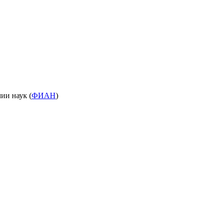
ии наук (
ФИАН
)