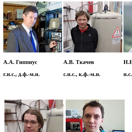
А.А. Гиппиус
А.В. Ткачев
Н.
г.н.с., д.ф.-м.н.
с.н.с., к.ф.-м.н.
н.с