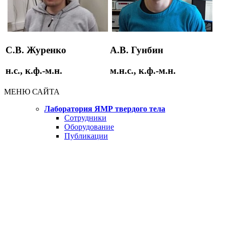
С.В. Журенко
A.В. Гунбин
н.с., к.ф.-м.н.
м.н.с., к.ф.-м.н.
МЕНЮ САЙТА
Лаборатория ЯМР твердого тела
Сотрудники
Оборудование
Публикации