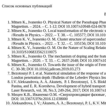
Список основных публикаций
В
Mitsen K., Ivanenko O. Physical Nature of the Pseudogap Phas
Magnetism. – 2024. – С. 1-12; DOI 10.1007/s10948-024-0678
Mitsen K., Ivanenko O. Local transformation of the electronic st
//Results in Physics. – 2022. – Т. 38. – С. 105577; DOI 10.10
Mitsen K. V., Ivanenko O. M. Cluster structure of superconduct
//Results in Physics. – 2022. – Т. 32. – С. 105156; DOI 10.10
Mitsen K. V., Ivanenko O. M. On the Nature of Scaling Relatio
10.3103/S1068335621110075
Mitsen K., Ivanenko O. The mechanism of doping and the featu
Magnetism. – 2020. – Т. 33. – С. 2637-2648; DOI 10.1007/s
Mitsen K., Ivanenko O. Towards the issue of the origin of Fer
С. 30-38; DOI 10.1016/j.jallcom.2019.03.273
Bezotosnyi P. I. et al. Numerical simulation of the response of a
London penetration depth //Bulletin of the Lebedev Physics I
I.V. Aleksandrova, A. A. Akunets, P. I. Bezotosnyi, I. S. Blok
Panina, and E. R. Koresheva. Development of hybrid transport s
Laser Research, vol. 38, No.3, 249-264, 2017; DOI 10.1007/
Мицен К.В., Иваненко О.М. «Сверхпроводящие фазовые 
DOI: 10.3367/UFNr.2016.12.038000
Aleksandrova, I. V.; Akunets, A. A.; Bezotosnyi, P. I., K.V. Mit