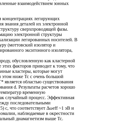
овленные взаимодействием зонных
ри концентрациях легирующих
ия знания деталей их электронной
структуру сверхпроводящей фазы.
мацию электронной структуры
кализации легированных носителей. В
уру (моттовский изолятор и
ированного экситонного изолятора,
ироду, обусловленную как кластерной
этих факторов приводит к тому, что
анные кластеры, которые могут
 этом ниже Tc с очень большой
T* является областью существования
вания d. Результаты расчетов хорошо
 температур временную
как случайный процесс. Эффективная
 между последовательными
 с, что соответствует Δωeff ~1 эВ и
аномалии, наблюдаемые в окрестности
мальный диамагнетизм выше Tc.