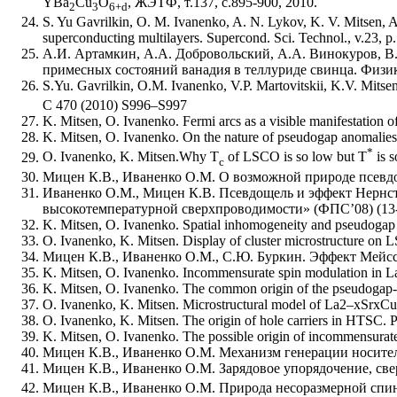
YBa
Cu
O
, ЖЭТФ, т.137, с.895-900, 2010.
2
3
6+d
S. Yu Gavrilkin, O. M. Ivanenko, A. N. Lykov, K. V. Mitsen, A. 
superconducting multilayers. Supercond. Sci. Technol., v.23, p
А.И. Артамкин, А.А. Добровольский, А.А. Винокуров, В.
примесных состояний ванадия в теллуриде свинца. Физика
S.Yu. Gavrilkin, O.M. Ivanenko, V.P. Martovitskii, K.V. Mitse
C 470 (2010) S996–S997
K. Mitsen, O. Ivanenko. Fermi arcs as a visible manifestation 
K. Mitsen, O. Ivanenko. On the nature of pseudogap anomalies
*
O. Ivanenko, K. Mitsen.Why T
of LSCO is so low but T
is s
c
Мицен К.В., Иваненко О.М. О возможной природе псевдо
Иваненко О.М., Мицен К.В. Псевдощель и эффект Нерн
высокотемпературной сверхпроводимости» (ФПС’08) (13-17 
K. Mitsen, O. Ivanenko. Spatial inhomogeneity and pseudogap 
O. Ivanenko, K. Mitsen. Display of cluster microstructure on 
Мицен К.В., Иваненко О.М., С.Ю. Буркин. Эффект Мейсс
K. Mitsen, O. Ivanenko. Incommensurate spin modulation in L
K. Mitsen, O. Ivanenko. The common origin of the pseudogap
O. Ivanenko, K. Mitsen. Microstructural model of La2–xSrxCu
O. Ivanenko, K. Mitsen. The origin of hole carriers in HTSC. 
K. Mitsen, O. Ivanenko. The possible origin of incommensurate
Мицен К.В., Иваненко О.М. Механизм генерации носителе
Мицен К.В., Иваненко О.М. Зарядовое упорядочение, св
Мицен К.В., Иваненко О.М. Природа несоразмерной спи