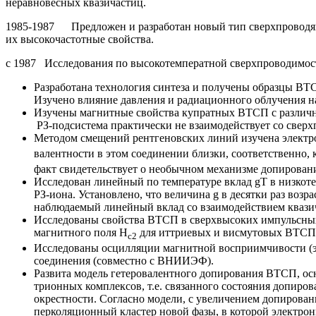
неравновесных квазичастиц.
1985-1987 Предложен и разработан новый тип сверхпроводя
их высокочастотные свойства.
с 1987 Исследования по высокотемператной сверхпроводимос
Разработана технология синтеза и получены образцы ВТ
Изучено влияние давления и радиационного облучения н
Изучены магнитные свойства купратных ВТСП с различн
РЗ-подсистема практически не взаимодействует со сверх
Методом смещений рентгеновских линий изучена электр
валентности в этом соединении близки, соответственно, 
факт свидетельствует о необычном механизме допирова
Исследован линейный по температуре вклад gT в низко
РЗ-иона. Установлено, что величина g в десятки раз воз
наблюдаемый линейный вклад со взаимодействием квази
Исследованы свойства ВТСП в сверхвысоких импульсных
магнитного поля Н
для иттриевых и висмутовых ВТСП 
с2
Исследованы осцилляции магнитной восприимчивости (э
соединения (совместно с ВНИИЭФ).
Развита модель гетеровалентного допирования ВТСП, ос
трионных комплексов, т.е. связанного состояния допиров
окрестности. Согласно модели, с увеличением допирован
перколяционный кластер новой фазы, в которой электро