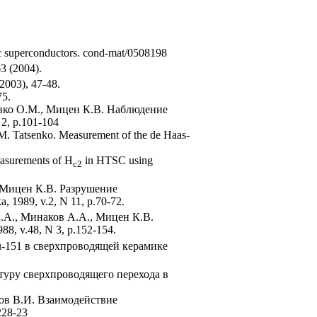
-Tc superconductors. cond-mat/0508198
3 (2004).
(2003), 47-48.
75.
енко О.М., Мицен К.В. Наблюдение
2, p.101-104
M. Tatsenko. Measurement of the de Haas-
easurements of H
in HTSC using
c2
 Мицен К.В. Разрушение
989, v.2, N 11, p.70-72.
А.А., Минаков А.А., Мицен К.В.
8, v.48, N 3, p.152-154.
u-151 в сверхпроводящей керамике
туру сверхпроводящего перехода в
лов В.И. Взаимодействие
228-23