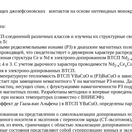
щих джозефсоновских контактов на основе нитевидных монок
ти:
СП-соединений различных классов и изучены их структурные св
а Тс
ыми редкоземельными ионами (РЗ) в диапазоне магнитных поле
проводящей, что свидетельствует о двумерном характере распре
онная структура Се и Nd в электроно-допированном ВТСП Nd
2-
к 4 и 3. С учетом дырочного характера проводимости Nd
Се
C
2-x
х
ния в электроно-допированных ВТСП.
температурную теплоемкость ВТСП YBaCuO и (РЗ)BaCuO и зависи
растает при замещении немагнитного Y на магнитные РЗ-ионы. Да
частиц, несущих спин, с флуктуациями намагниченности РЗ под
 магнитных полях. Разработаны методики и впервые проведены
при низких температурах (совместно с ВНИИЭФ).
ффект де Гааза-ван Альфена ) в ВТСП YBaCuO, определены па
нованная на представлении о самолокализации допированных но
анного носителя и экситонов с переносом заряда (СТ-экситонов)
ия, из ячеек, граничащих с областью локализации допированног
нные состояния представляют собой суперпозицию зонных и эк