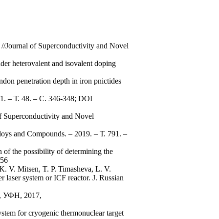
//Journal of Superconductivity and Novel
under heterovalent and isovalent doping
don penetration depth in iron pnictides
21. – Т. 48. – С. 346-348; DOI
of Superconductivity and Novel
lloys and Compounds. – 2019. – Т. 791. –
 of the possibility of determining the
056
K. V. Mitsen, T. P. Timasheva, L. V.
 laser system or ICF reactor. J. Russian
 УФН, 2017,
system for cryogenic thermonuclear target