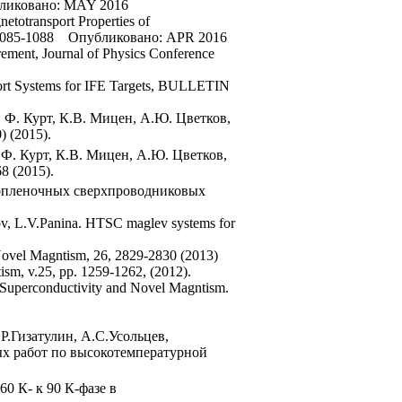
бликовано: MAY 2016
netotransport Properties of
85-1088 Опубликовано: APR 2016
surement, Journal of Physics Conference
sport Systems for IFE Targets, BULLETIN
 Ф. Курт, К.В. Мицен, А.Ю. Цветков,
 (2015).
 Ф. Курт, К.В. Мицен, А.Ю. Цветков,
8 (2015).
копленочных сверхпроводниковых
ov, L.V.Panina. HTSC maglev systems for
 Novel Magntism, 26, 2829-2830 (2013)
sm, v.25, pp. 1259-1262, (2012).
f Superconductivity and Novel Magntism.
Р.Гизатулин, А.С.Усольцев,
х работ по высокотемпературной
0 К- к 90 К-фазе в