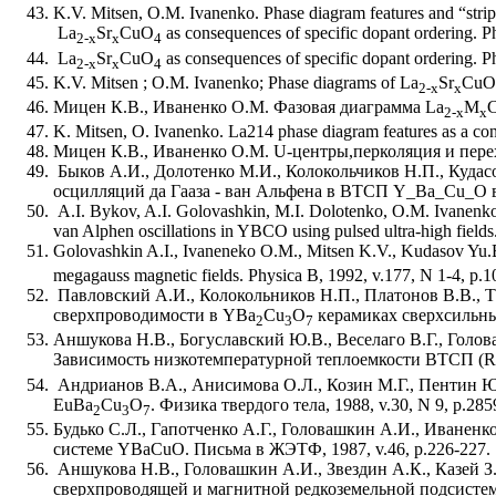
K.V. Mitsen, O.M. Ivanenko. Phase diagram features and “stripe”
La
Sr
CuO
as consequences of specific dopant ordering. P
2-x
x
4
La
Sr
CuO
as consequences of specific dopant ordering. P
2-x
x
4
K.V. Mitsen ; O.M. Ivanenko; Phase diagrams of La
Sr
CuO
2-x
x
Мицен К.В., Иваненко О.М. Фазовая диаграмма La
M
2-x
x
K. Mitsen, O. Ivanenko. La214 phase diagram features as a con
Мицен К.В., Иваненко О.М. U-центры,перколяция и перех
Быков А.И., Долотенко М.И., Колокольчиков Н.П., Кудас
осцилляций да Гааза - ван Альфена в ВТСП Y_Ba_Cu_O в 
A.I. Bykov, A.I. Golovashkin, M.I. Dolotenko, O.M. Ivanenko
van Alphen oscillations in YBCO using pulsed ultra-high field
Golovashkin A.I., Ivaneneko O.M., Mitsen K.V., Kudasov Yu.
megagauss magnetic fields. Physica B, 1992, v.177, N 1-4, p.1
Павловский А.И., Колокольников Н.П., Платонов В.В., 
сверхпроводимости в YBa
Cu
O
керамиках сверхсильным
2
3
7
Аншукова Н.В., Богуславский Ю.В., Веселаго В.Г., Голо
Зависимость низкотемпературной теплоемкости ВТСП (
Андрианов В.А., Анисимова О.Л., Козин М.Г., Пентин Ю
EuBa
Cu
O
. Физика твердого тела, 1988, v.30, N 9, p.28
2
3
7
Будько С.Л., Гапотченко А.Г., Головашкин А.И., Иванен
системе YBaCuO. Письма в ЖЭТФ, 1987, v.46, p.226-227.
Аншукова Н.В., Головашкин А.И., Звездин А.К., Казей З.
сверхпроводящей и магнитной редкоземельной подсистем