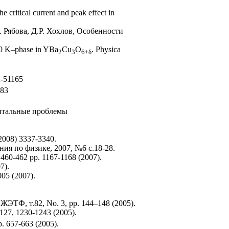
 critical current and peak effect in
 Рябова, Д.Р. Хохлов, Особенности
 90 K–phase in YBa
Cu
O
. Physica
2
3
6+
δ
2-51165
083
нтальные проблемы
(2008) 3337-3340.
я по физике, 2007, №6 с.18-28.
.460-462 pp. 1167-1168 (2007).
7).
005 (2007).
ТФ, т.82, No. 3, pp. 144–148 (2005).
127, 1230-1243 (2005).
. 657-663 (2005).