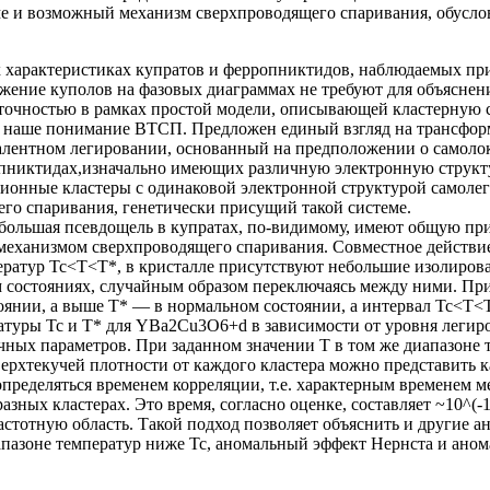
ме и возможный механизм сверхпроводящего спаривания, обусл
х характеристиках купратов и ферропниктидов, наблюдаемых п
жение куполов на фазовых диаграммах не требуют для объяснен
й точностью в рамках простой модели, описывающей кластерную 
й наше понимание ВТСП. Предложен единый взгляд на трансфор
алентном легировании, основанный на предположении о самоло
ропниктидах,изначально имеющих различную электронную структ
ционные кластеры с одинаковой электронной структурой самолег
го спаривания, генетически присущий такой системе.
 большая псевдощель в купратах, по-видимому, имеют общую пр
механизмом сверхпроводящего спаривания. Совместное действие 
ератур Tc<T<T*, в кристалле присутствуют небольшие изолиров
м состояниях, случайным образом переключаясь между ними. При
оянии, а выше T* — в нормальном состоянии, а интервал Tc<T<
туры Tc и T* для YBa2Cu3O6+d в зависимости от уровня легиро
чных параметров. При заданном значении T в том же диапазоне
ерхтекучей плотности от каждого кластера можно представить 
 определяться временем корреляции, т.е. характерным временем
ых кластерах. Это время, согласно оценке, составляет ~10^(-15)
астотную область. Такой подход позволяет объяснить и другие 
апазоне температур ниже Tc, аномальный эффект Нернста и ано