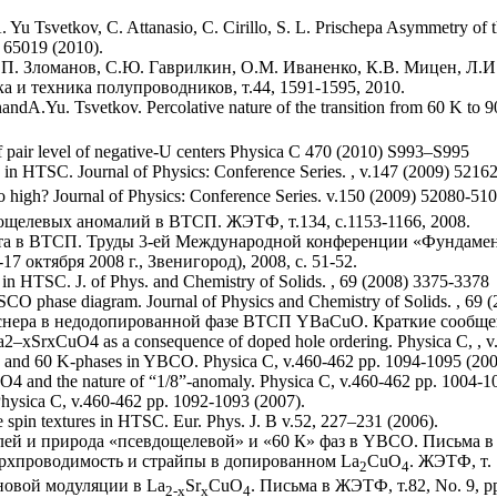
Yu Tsvetkov, C. Attanasio, C. Cirillo, S. L. Prischepa Asymmetry of the
. 65019 (2010).
П. Зломанов, С.Ю. Гаврилкин, О.М. Иваненко, К.В. Мицен, Л.И.
 и техника полупроводников, т.44, 1591-1595, 2010.
nandA.Yu. Tsvetkov. Percolative nature of the transition from 60 K to
of pair level of negative-U centers Physica C 470 (2010) S993–S995
 in HTSC. Journal of Physics: Conference Series. , v.147 (2009) 5216
o high? Journal of Physics: Conference Series. v.150 (2009) 52080-51
щелевых аномалий в ВТСП. ЖЭТФ, т.134, с.1153-1166, 2008.
ста в ВТСП. Труды 3-ей Международной конференции «Фундаме
октября 2008 г., Звенигород), 2008, с. 51-52.
in HTSC. J. of Phys. and Chemistry of Solids. , 69 (2008) 3375-3378
LSCO phase diagram. Journal of Physics and Chemistry of Solids. , 69 
нера в недодопированной фазе ВТСП YBaCuO. Краткие сообщени
a2–xSrxCuO4 as a consequence of doped hole ordering. Physica C, , v
- and 60 K-phases in YBCO. Physica C, v.460-462 pp. 1094-1095 (200
O4 and the nature of “1/8”‑anomaly. Physica C, v.460-462 pp. 1004-1
Physica C, v.460-462 pp. 1092-1093 (2007).
 spin textures in HTSC. Eur. Phys. J. B v.52, 227–231 (2006).
й и природа «псевдощелевой» и «60 К» фаз в YBCO. Письма в ЖЭ
ерхпроводимость и страйпы в допированном La
CuO
. ЖЭТФ, т. 
2
4
новой модуляции в La
Sr
СuO
. Письма в ЖЭТФ, т.82, No. 9, pp
2‑x
x
4