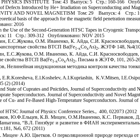
DEV PHYSICS INSTITUTE Том: 43 Выпуск: 5 Стр.: 160-166 Опу
ce of Defects Introduced by He+ Irradiation on Superconducting and Mag
IVITY AND NOVEL MAGNETISM Том: 29 Выпуск: 4 Стр.: 10
heoretical basis of the approach for the magnetic field penetration mea
вано: 2016
р. On the Use of the Second-Generation HTSC Tapes in Cryogenic Tran
: 11 Стр.: 309-312 Опубликовано: NOV 2015
ин, Е.С.Жукова, О.М. Иваненко, К. Айда, С.И. Красносвободцев,
ранспортные свойства ВТСП Ba(Fe
Co
As)
, ЖЭТФ 148, №4(10)
1‑x
x
2
н, Е.С.Жукова, О.М. Иваненко, К. Айда, С.И. Красносвободцев,
ые свойства ВТСП Ba(Fe
Co
As)
, Письма в ЖЭТФ, 101, 265-26
1‑x
x
2
ов, Нелинейная индукционная методика контроля качества тон
E.R.Koresheva, E.l.Koshelev, A.I.Kupriashin, K.V.Mitsen, I.Е.Osip
35 (2) (2014)
d State of Cuprates and Pnictides, Journal of Superconductivity and
prate Superconductors. Journal of Superconductivity and Novel Magnti
ure of Cu- and Fe-Based High-Temperature Superconductors. Journal o
 of HTSC Journal of Physics: Conference Series., 400, 022073 (2012
ов, Ю.Ф.Ельцев, К.В. Мицен, О.М.Иваненко, К.С. Перваков, Д.
Шаныгина, “В.Л. Гинзбург и развитие в ФИАН экспериментальны
181, №6, 672 (2011)
,
В. Мицен
А.Ю. Цветков. О перколяционной природе перехода от 6