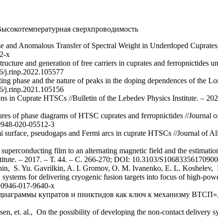
ысокотемпературная сверхпроводимость
e and Anomalous Transfer of Spectral Weight in Underdoped Cuprates 
2-x
ructure and generation of free carriers in cuprates and ferropnictides 
16/j.rinp.2022.105577
ing phase and the nature of peaks in the doping dependences of the Lon
16/j.rinp.2021.105156
ns in Cuprate HTSCs //Bulletin of the Lebedev Physics Institute. – 20
res of phase diagrams of HTSC cuprates and ferropnictides //Journal 
10948-020-05512-3
mi surface, pseudogaps and Fermi arcs in cuprate HTSCs //Journal of A
 superconducting film to an alternating magnetic field and the estimation
nstitute. – 2017. – Т. 44. – С. 266-270; DOI: 10.3103/S1068335617090
hin, S. Yu. Gavrilkin, A. I. Gromov, O. M. Ivanenko, E. L. Koshelev, 
ystems for delivering cryogenic fusion targets into focus of high-power
s10946-017-9640-x
диаграммы купратов и пниктидов как ключ к механизму ВТСП»,
sen, et. al., On the possibility of developing the non-contact delivery 