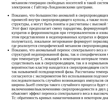
механизм генерации свободных носителей в такой систе
электронов с Гайтлер-Лондоновскими центрами.
Показано, что большинство аномалий в сверхпроводящи
примесей внутри сверхпроводящего купола, а также поло
структуры, а могут быть поняты и рассчитаны с высоко
Этот факт предполагает смену парадигмы, формирующе
купратов и ферропниктидов при гетеровалентном и изов
этом представлении в недопированных купратах и ​​фер
полуметалл), локальное легирование формирует перколя
где реализуется специфический механизм сверхпроводяще
Показано, что аномальный перенос спектрального веса и
структурой недопированной фазы, так и специфическим 
при температуре T, лежащей в некотором интервале темп
существовать как в сверхпроводящем, так и в нормально
вероятностью кластер находится в сверхпроводящем сост
так называемой псевдощелевой фазы. Рассчитаны темпера
согласуются с экспериментом без использования подгоно
последовательность случайно возникающих импульсов св
ширина Δωeff спектра такого случайного процесса будет
включениями/выключениями сверхпроводимости в двух разн
объясняет эффект переноса спектрального веса в высокоч
Tc: обратимость кривых намагничивания в некотором ди