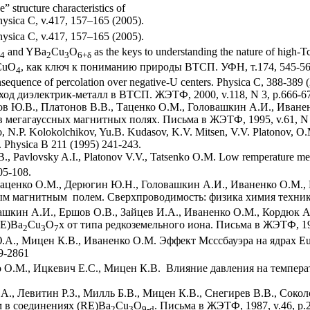
 structure characteristics of
hysica C, v.417, 157–165 (2005).
hysica C, v.417, 157–165 (2005).
and YBa
Cu
O
as the keys to understanding the nature of high
4
2
3
6+
δ
CuO
, как ключ к пониманию природы ВТСП. УФН, т.174, 545-56
4
sequence of percolation over negative-U centers. Physica C, 388-389 
од диэлектрик-металл в ВТСП. ЖЭТФ, 2000, v.118, N 3, p.666-6
ов Ю.В., Платонов В.В., Таценко О.М., Головашкин А.И., Иван
мегагауссных магнитных полях. Письма в ЖЭТФ, 1995, v.61, N 
, N.P. Kolokolchikov, Yu.B. Kudasov, K.V. Mitsen, V.V. Platonov, O.
s. Physica B 211 (1995) 241-243.
B., Pavlovsky A.I., Platonov V.V., Tatsenko O.M. Low remperature m
05-108.
Таценко О.М., Дерюгин Ю.Н., Головашкин А.И., Иваненко О.М.,
 магнитным полем. Сверхпроводимость: физика химия техника, 1
вашкин А.И., Ершов О.В., Зайцев И.А., Иваненко О.М., Кордюк 
RЕ)Ba
Cu
O
x от типа редкоземельного иона. Письма в ЖЭТФ, 198
2
3
7
.А., Мицен К.В., Иваненко О.М. Эффект Мсссбауэра на ядрах E
59-2861
ко О.М., Ицкевич Е.С., Мицен К.В. Влияние давления на темпера
А., Левитин Р.З., Милль Б.В., Мицен К.В., Снегирев В.В., Соко
 в соединениях (RЕ)Ba
Cu
O
. Письма в ЖЭТФ, 1987, v.46, p.
2
3
9-d