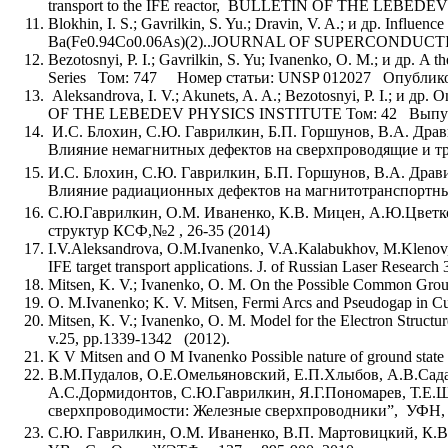
transport to the IFE reactor, BULLETIN OF THE LEBE
Blokhin, I. S.; Gavrilkin, S. Yu.; Dravin, V. A.; и др. Influen
Ba(Fe0.94Co0.06As)(2)..JOURNAL OF SUPERCONDUCT
Bezotosnyi, P. I.; Gavrilkin, S. Yu; Ivanenko, O. M.; и др. A t
Series Том: 747 Номер статьи: UNSP 012027 Опублико
Aleksandrova, I. V.; Akunets, A. A.; Bezotosnyi, P. I.; и д
OF THE LEBEDEV PHYSICS INSTITUTE Том: 42 Выпуск
И.С. Блохин, С.Ю. Гаврилкин, Б.П. Горшунов, В.А. Драв
Влияние немагнитных дефектов на сверхпроводящие и т
И.С. Блохин, С.Ю. Гаврилкин, Б.П. Горшунов, В.А. Драви
Влияние радиационных дефектов на магнитотранспортн
C.Ю.Гаврилкин, О.М. Иваненко, К.В. Мицен, А.Ю.Цветк
структур КСФ,№2 , 26-35 (2014)
I.V.Aleksandrova, O.M.Ivanenko, V.A.Kalabukhov, M.Klenov, 
IFE target transport applications. J. of Russian Laser Research 
Mitsen, K. V.; Ivanenko, O. M. On the Possible Common Groun
O. M.Ivanenko; K. V. Mitsen, Fermi Arcs and Pseudogap in Cu
Mitsen, K. V.; Ivanenko, O. M. Model for the Electron Struct
v.25, pp.1339-1342 (2012).
K V Mitsen and O M Ivanenko Possible nature of ground state
В.М.Пудалов, О.Е.Омельяновский, Е.П.Хлыбов, А.В.Садак
А.С.Дормидонтов, С.Ю.Гаврилкин, Я.Г.Пономарев, Т.Е.
сверхпроводимости: Железные сверхпроводники”, УФН, т.
С.Ю. Гаврилкин, О.М. Иваненко, В.П. Мартовицкий, К.