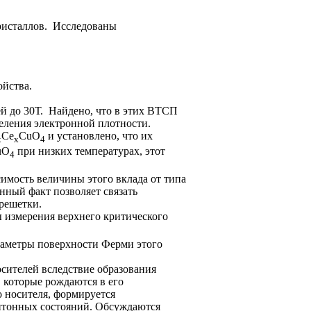
ристаллов. Исследованы
ойства.
й до 30Т. Найдено, что в этих ВТСП
деления электронной плотности.
Се
CuO
и установлено, что их
x
х
4
uO
при низких температурах, этот
4
мость величины этого вклада от типа
нный факт позволяет связать
решетки.
 измерения верхнего критического
раметры поверхности Ферми этого
сителей вследствие образования
, которые рождаются в его
о носителя, формируется
ситонных состояний. Обсуждаются