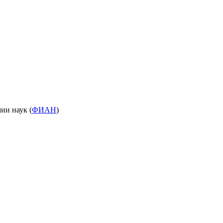
ии наук (
ФИАН
)