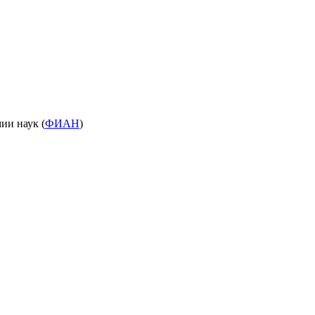
ии наук (
ФИАН
)