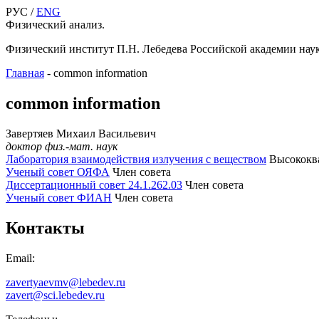
РУС /
ENG
Физический анализ.
Физический институт П.Н. Лебедева Российской академии нау
Главная
-
common information
common information
Завертяев Михаил Васильевич
доктор физ.-мат. наук
Лаборатория взаимодействия излучения с веществом
Высококва
Ученый совет ОЯФА
Член совета
Диссертационный совет 24.1.262.03
Член совета
Ученый совет ФИАН
Член совета
Контакты
Email:
zavertyaevmv@lebedev.ru
zavert@sci.lebedev.ru