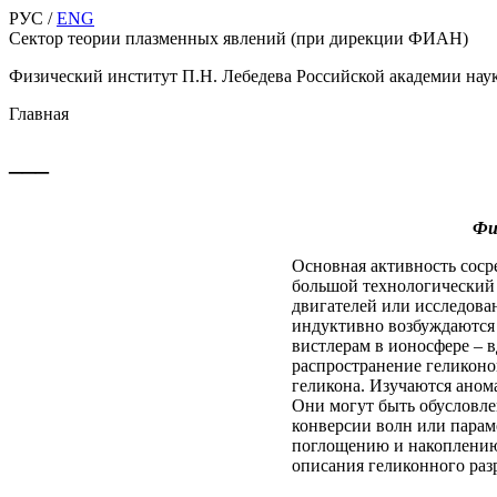
РУС /
ENG
Сектор теории плазменных явлений (при дирекции ФИАН)
Физический институт П.Н. Лебедева Российской академии нау
Главная
___
Фи
Основная активность соср
большой технологический
двигателей или исследова
индуктивно возбуждаются 
вистлерам в ионосфере – 
распространение геликонов
геликона. Изучаются аном
Они могут быть обусловле
конверсии волн или парам
поглощению и накоплению
описания геликонного раз