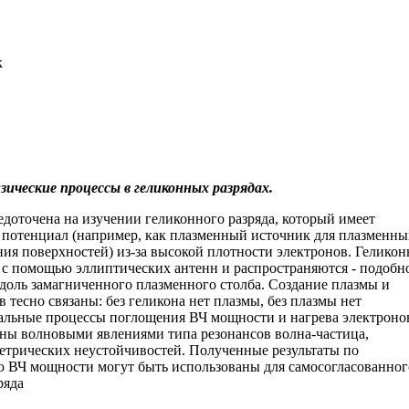
к
зические процессы в геликонных разрядах.
едоточена на изучении геликонного разряда, который имеет
 потенциал (например, как плазменный источник для плазменны
ния поверхностей) из-за высокой плотности электронов. Гелико
с помощью эллиптических антенн и распространяются - подобн
вдоль замагниченного плазменного столба. Создание плазмы и
 тесно связаны: без геликона нет плазмы, без плазмы нет
альные процессы поглощения ВЧ мощности и нагрева электроно
ны волновыми явлениями типа резонансов волна-частица,
етрических неустойчивостей. Полученные результаты по
 ВЧ мощности могут быть использованы для самосогласованног
ряда