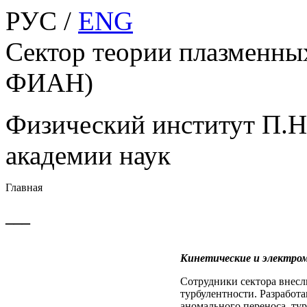
РУС /
ENG
Сектор теории плазменны
ФИАН)
Физический институт П.Н
академии наук
Главная
___
Кинетические и электром
Сотрудники сектора внесл
турбулентности. Разработ
аномального переноса, ту