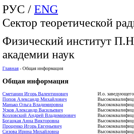
РУС /
ENG
Сектор теоретической ра
Физический институт П.Н
академии наук
Главная
-
Общая информация
Общая информация
Сметанин Игорь Валентинович
И.о. заведующего
Попов Александр Михайлович
Высококвалифиц
Манько Ольга Владимировна
Высококвалифиц
Усков Александр Васильевич
Высококвалифиц
Козловский Андрей Владимирович
Высококвалифиц
Богацкая Анна Викторовна
Высококвалифиц
Проценко Игорь Евгеньевич
Высококвалифиц
Сизова Ирина Михайловна
Высококвалифиц