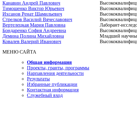
Канавин Андрей Павлович
Высококвалифиц
Тимошенко Виктор Юрьевич
Высококвалифиц
Ихсанов Ренат Шамильевич
Высококвалифиц
Стрелков Василий Вячеславович
Высококвалифиц
Вертелецкая Мария Павловна
Лаборант-исслед
Бондаренко София Андреевна
Высококвалифиц
Демина Полина Михайловна
Младший научны
Ковалев Валерий Иванович
Высококвалифиц
МЕНЮ САЙТА
Общая информация
Проекты, гранты, программы
Нарпавления деятельности
Результаты
Избранные публикации
Контактная информация
Служебный вход